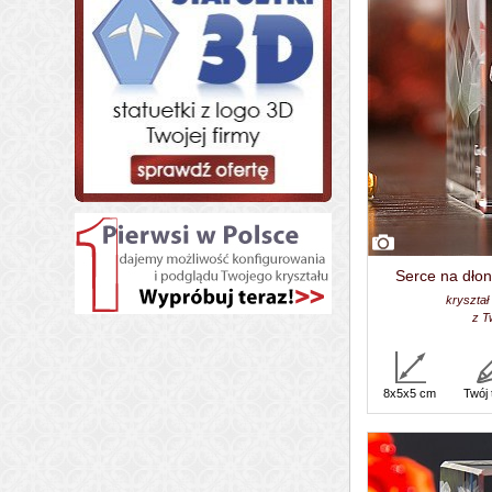
Serce na dłon
kryształ
z T
8x5x5 cm
Twój 