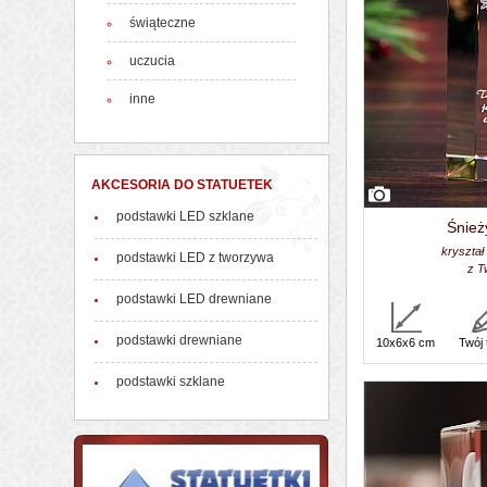
świąteczne
uczucia
inne
AKCESORIA DO STATUETEK
podstawki LED szklane
Śnież
kryształ
podstawki LED z tworzywa
z T
podstawki LED drewniane
podstawki drewniane
10x6x6 cm
Twój 
podstawki szklane