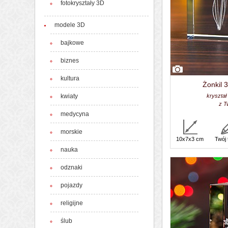
fotokryształy 3D
modele 3D
bajkowe
biznes
kultura
Żonkil 
kwiaty
kryształ
z T
medycyna
morskie
10x7x3 cm
Twój 
nauka
odznaki
pojazdy
religijne
ślub