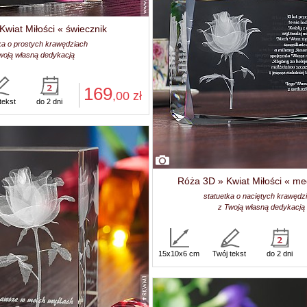
wiat Miłości « świecznik
ka o prostych krawędziach
woją własną dedykacją
169
,00
zł
tekst
do 2 dni
Róża 3D » Kwiat Miłości « m
statuetka o naciętych krawędz
z Twoją własną dedykacją
15x10x6 cm
Twój tekst
do 2 dni