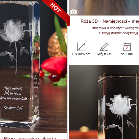
Róża 3D » Namiętności « me
statuetka o naciętych krawędz
z Twoją własną dedykacją
15x10x6 cm
Twój tekst
do 2 dni
t Miłości « wysoka statuetka