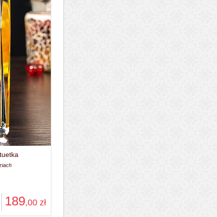
tuetka
ziach
189
,00
zł