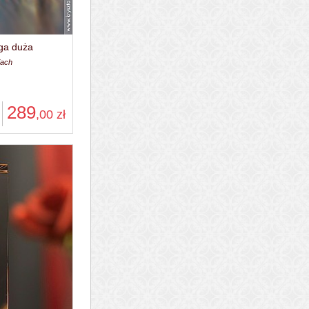
ga duża
iach
289
,00
zł