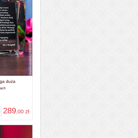
ega duża
iach
289
,00
zł