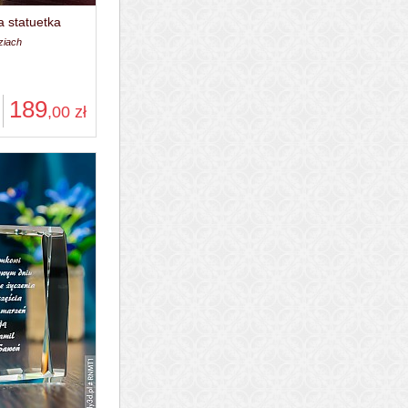
 statuetka
ziach
189
,00
zł