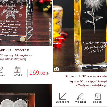
ynki 3D ~ świecznik
 3D o prostych krawędziach
woją własną dedykacją
169
,00
zł
tekst
do 2 dni
Słonecznik 3D ~ wysoka sta
kryształ 3D o naciętych krawęd
z Twoją własną dedykacją
15x5x5 cm
Twój tekst
do 2 dni