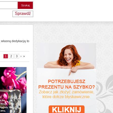
Sprawdź
 własną dedykacją to
1
2
3
›
»