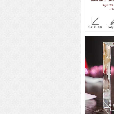
kryształ
z T
15x5x5 cm
Twój 