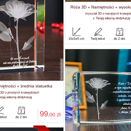
Róża 3D » Namiętności « wysoka
kryształ 3D o naciętych krawęd
z Twoją własną dedykacją
15x5x5 cm
Twój tekst
do 2 dni
ętności « średnia statuetka
 3D o prostych krawędziach
woją własną dedykacją
99
,00
zł
tekst
do 2 dni