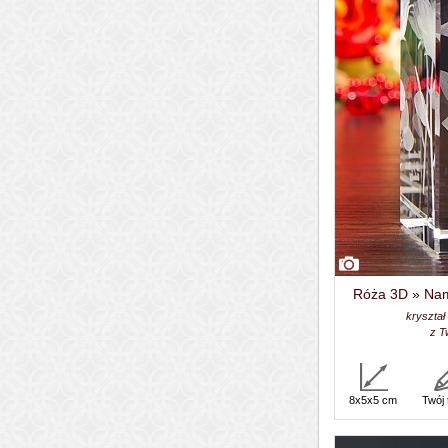
Róża 3D » Nami
kryształ
z T
8x5x5 cm
Twój 