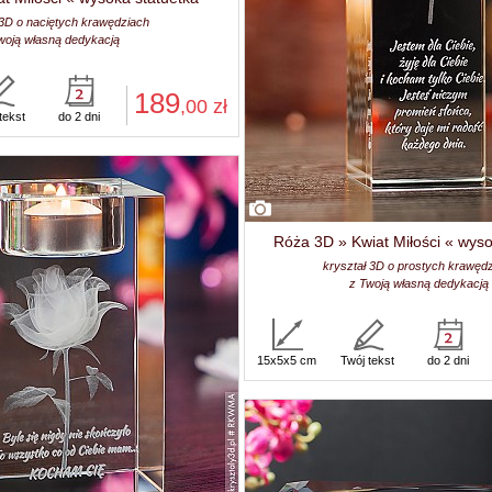
 3D o naciętych krawędziach
woją własną dedykacją
189
,00
zł
tekst
do 2 dni
Róża 3D » Kwiat Miłości « wyso
kryształ 3D o prostych krawęd
z Twoją własną dedykacją
15x5x5 cm
Twój tekst
do 2 dni