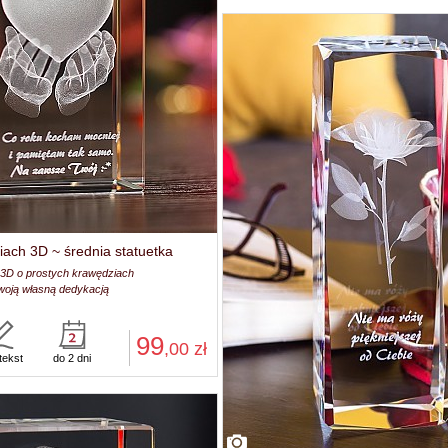
iach 3D ~ średnia statuetka
 3D o prostych krawędziach
woją własną dedykacją
99
,00
zł
tekst
do 2 dni