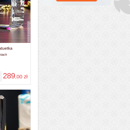
atuetka
ziach
289
,00
zł