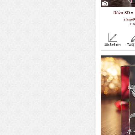
Róża 3D » K
statuet
z T
10x6x6 cm
Twój 