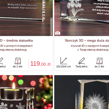
3D ~ średnia statuetka
Storczyk 3D ~ mega duża st
 3D o prostych krawędziach
kryształ 3D o naciętych krawęd
woją własną dedykacją
z Twoją własną dedykacją
119
,00
zł
tekst
do 2 dni
15x10x6 cm
Twój tekst
do 2 dni