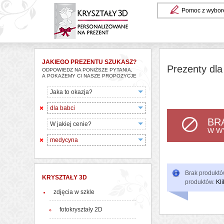
Pomoc z wybor
JAKIEGO PREZENTU SZUKASZ?
Prezenty dla
ODPOWIEDZ NA PONIŻSZE PYTANIA,
A POKAŻEMY CI NASZE PROPOZYCJE
Jaka to okazja?
dla babci
BR
W jakiej cenie?
W W
medycyna
Brak produktów
KRYSZTAŁY 3D
produktów.
Kli
zdjęcia w szkle
fotokryształy 2D