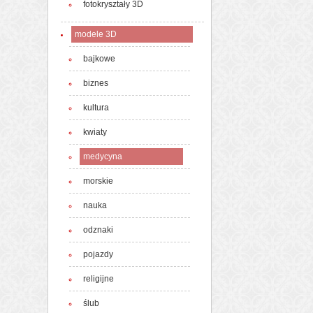
fotokryształy 3D
modele 3D
bajkowe
biznes
kultura
kwiaty
medycyna
morskie
nauka
odznaki
pojazdy
religijne
ślub