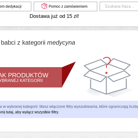
em dedykacji
Pomoc z zamówieniem
Dostawa już od 15 zł!
 babci z kategorii
medycyna
AK PRODUKTÓW
YBRANEJ KATEGORII
 w wybranej kategorii. Masz włączone filtry wyszukiwania, które ograniczają lic
knij tutaj, aby wyłącz wszystkie filtry.