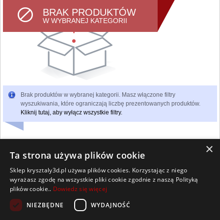
BRAK PRODUKTÓW
W WYBRANEJ KATEGORII
Brak produktów w wybranej kategorii. Masz włączone filtry
wyszukiwania, które ograniczają liczbę prezentowanych produktów.
Kliknij tutaj, aby wyłącz wszystkie filtry.
×
Ta strona używa plików cookie
Sklep krysztaly3d.pl używa plików cookies. Korzystając z niego
Wszelkie prawa zastrzeżone
wyrażasz zgodę na wszystkie pliki cookie zgodnie z naszą Polityką
Kontakt
Współpraca
Regulamin
Polityka Cookies
plików cookie..
Dowiedz się więcej
Pomoc
Strona główna
NIEZBĘDNE
WYDAJNOŚĆ