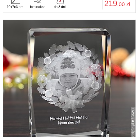
219
,00
zł
10x7x3 cm
foto+tekst
do 3 dni