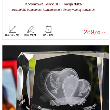
Koronkowe Serce 3D ~ mega duża
kryształ 3D o naciętych krawędziach z Twoją własną dedykacją
289
,00
zł
15x10x6 cm
Twój tekst
do 2 dni