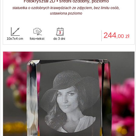
Fotokryształ 2D • średni ozdobny, poziomo
statuetka o ozdobnych krawędziach ze zdjęciem, bez limitu osób,
ustawiona poziomo
244
,00
zł
10x7x4 cm
foto+tekst
do 3 dni