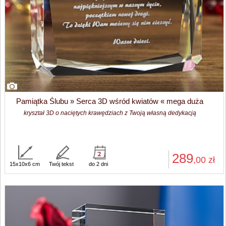
Pamiątka Ślubu » Serca 3D wśród kwiatów « mega duża
kryształ 3D o naciętych krawędziach z Twoją własną dedykacją
289
,00
zł
15x10x6 cm
Twój tekst
do 2 dni