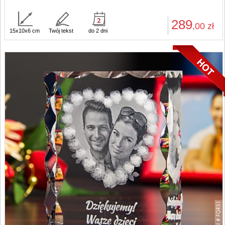
289
,00
zł
15x10x6 cm
Twój tekst
do 2 dni