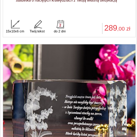
statuetka o naciętych krawędziach z Twoją własną dedykacją
289
,00
zł
15x10x6 cm
Twój tekst
do 2 dni