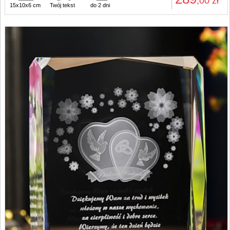
,00
zł
15x10x6 cm
Twój tekst
do 2 dni