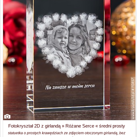
Fotokryształ 2D z girlandą » Różane Serce « średni prosty
statuetka o prostych krawędziach ze zdjęciem otoczonym girlandą, bez