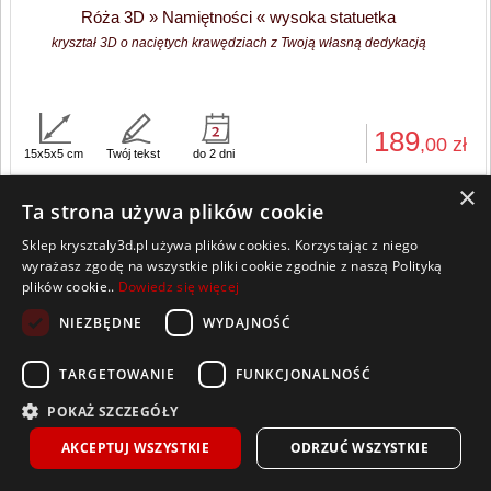
Róża 3D » Namiętności « wysoka statuetka
kryształ 3D o naciętych krawędziach z Twoją własną dedykacją
189
,00
zł
15x5x5 cm
Twój tekst
do 2 dni
×
Ta strona używa plików cookie
1
2
3
›
»
Sklep krysztaly3d.pl używa plików cookies. Korzystając z niego
wyrażasz zgodę na wszystkie pliki cookie zgodnie z naszą Polityką
plików cookie..
Dowiedz się więcej
NIEZBĘDNE
WYDAJNOŚĆ
Wszelkie prawa zastrzeżone
TARGETOWANIE
FUNKCJONALNOŚĆ
Kontakt
Współpraca
Regulamin
Polityka Cookies
POKAŻ SZCZEGÓŁY
Pomoc
Strona główna
AKCEPTUJ WSZYSTKIE
ODRZUĆ WSZYSTKIE
Sklep prowadzony przez Lumeris Sp. z o. o., ul. Praw Kobiet 6, 15-535 Białystok,
NIP 9668142985, REGON 386911047, BDO 000476149