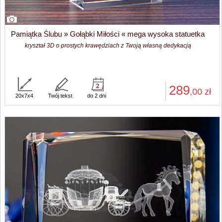
Pamiątka Ślubu » Gołąbki Miłości « mega wysoka statuetka
kryształ 3D o prostych krawędziach z Twoją własną dedykacją
289
,00
zł
20x7x4
Twój tekst
do 2 dni