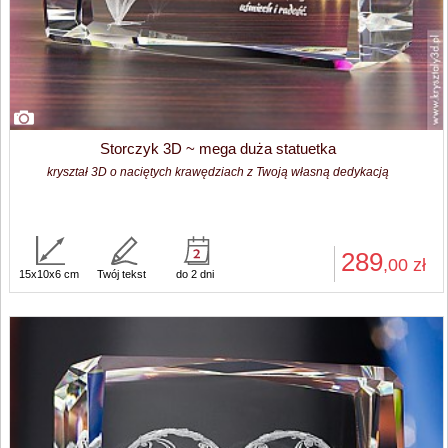
Storczyk 3D ~ mega duża statuetka
kryształ 3D o naciętych krawędziach z Twoją własną dedykacją
289
,00
zł
15x10x6 cm
Twój tekst
do 2 dni