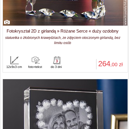
Fotokryształ 2D z girlandą » Różane Serce « duży ozdobny
statuetka o żłobionych krawędziach, ze zdjęciem otoczonym girlandą, bez
limitu osób
264
,00
zł
12x9x3 cm
foto+tekst
do 3 dni