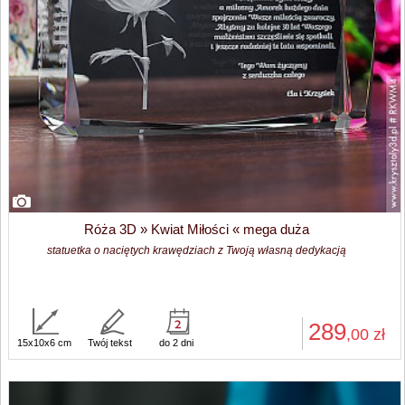
Róża 3D » Kwiat Miłości « mega duża
statuetka o naciętych krawędziach z Twoją własną dedykacją
289
,00
zł
15x10x6 cm
Twój tekst
do 2 dni