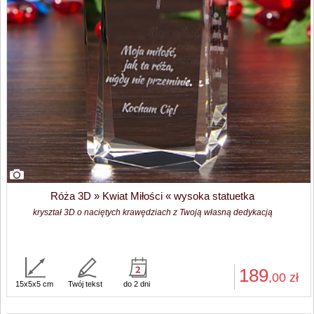
Róża 3D » Kwiat Miłości « wysoka statuetka
kryształ 3D o naciętych krawędziach z Twoją własną dedykacją
189
,00
zł
15x5x5 cm
Twój tekst
do 2 dni