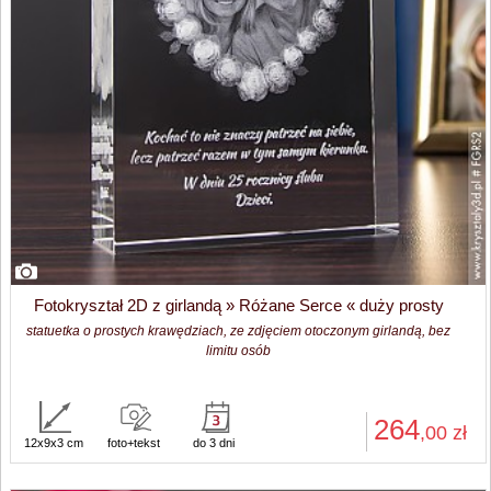
Fotokryształ 2D z girlandą » Różane Serce « duży prosty
statuetka o prostych krawędziach, ze zdjęciem otoczonym girlandą, bez
limitu osób
264
,00
zł
12x9x3 cm
foto+tekst
do 3 dni