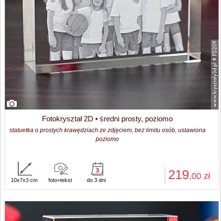
Fotokryształ 2D • średni prosty, poziomo
statuetka o prostych krawędziach ze zdjęciem, bez limitu osób, ustawiona
poziomo
219
,00
zł
10x7x3 cm
foto+tekst
do 3 dni