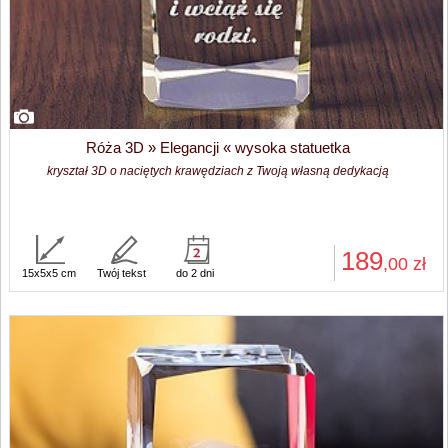
Róża 3D » Elegancji « wysoka statuetka
kryształ 3D o naciętych krawędziach z Twoją własną dedykacją
189
,00
zł
15x5x5 cm
Twój tekst
do 2 dni