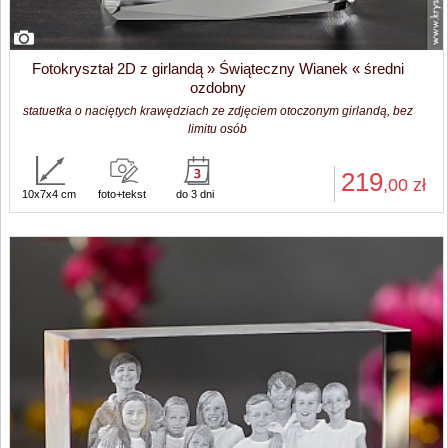
Fotokryształ 2D z girlandą » Świąteczny Wianek « średni
ozdobny
statuetka o naciętych krawędziach ze zdjęciem otoczonym girlandą, bez
limitu osób
219
,00
zł
10x7x4 cm
foto+tekst
do 3 dni