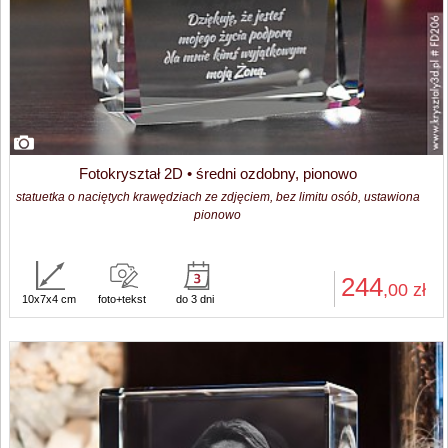
Fotokryształ 2D • średni ozdobny, pionowo
statuetka o naciętych krawędziach ze zdjęciem, bez limitu osób, ustawiona
pionowo
244
,00
zł
10x7x4 cm
foto+tekst
do 3 dni