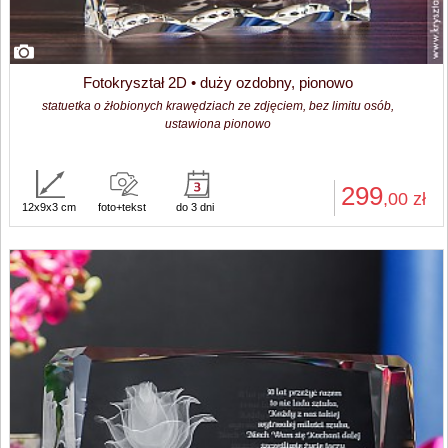
Fotokryształ 2D • duży ozdobny, pionowo
statuetka o żłobionych krawędziach ze zdjęciem, bez limitu osób,
ustawiona pionowo
299
,00
zł
12x9x3 cm
foto+tekst
do 3 dni