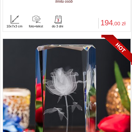
limitu osób
194
,00
zł
10x7x3 cm
foto+tekst
do 3 dni