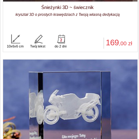
Śnieżynki 3D ~ świecznik
kryształ 3D o prostych krawędziach z Twoją własną dedykacją
169
,00
zł
10x6x6 cm
Twój tekst
do 2 dni