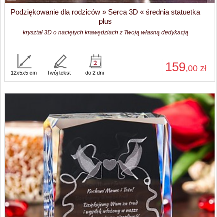
Podziękowanie dla rodziców » Serca 3D « średnia statuetka
plus
kryształ 3D o naciętych krawędziach z Twoją własną dedykacją
159
,00
zł
12x5x5 cm
Twój tekst
do 2 dni