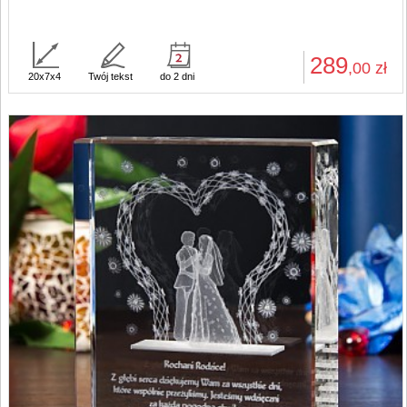
289
,00
zł
20x7x4
Twój tekst
do 2 dni