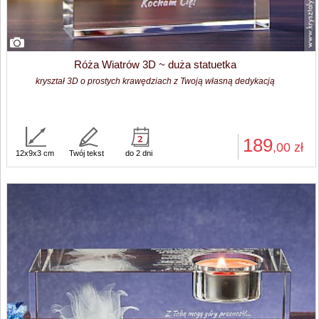
Róża Wiatrów 3D ~ duża statuetka
kryształ 3D o prostych krawędziach z Twoją własną dedykacją
189
,00
zł
12x9x3 cm
Twój tekst
do 2 dni