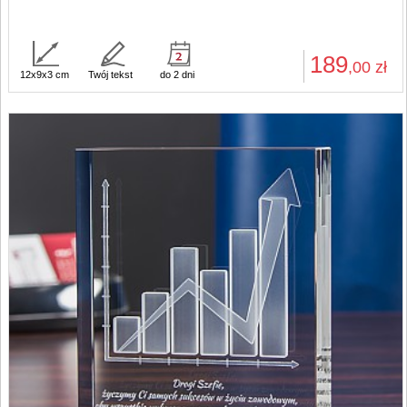
189
,00
zł
12x9x3 cm
Twój tekst
do 2 dni