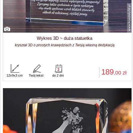
Wykres 3D ~ duża statuetka
kryształ 3D o prostych krawędziach z Twoją własną dedykacją
189
,00
zł
12x9x3 cm
Twój tekst
do 2 dni