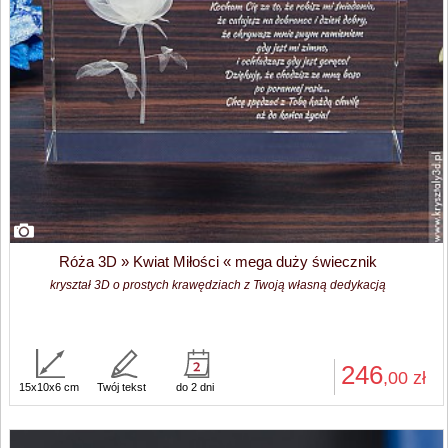
Róża 3D » Kwiat Miłości « mega duży świecznik
kryształ 3D o prostych krawędziach z Twoją własną dedykacją
246
,00
zł
15x10x6 cm
Twój tekst
do 2 dni