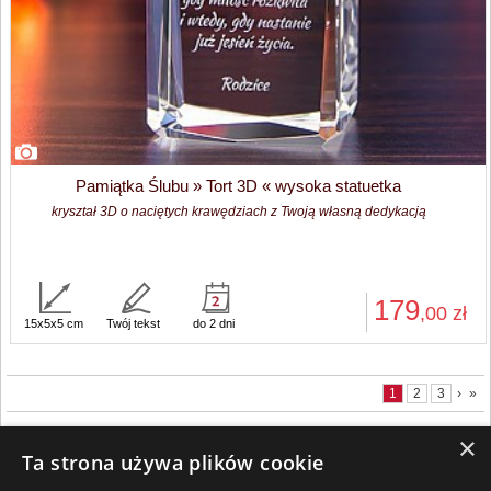
Pamiątka Ślubu » Tort 3D « wysoka statuetka
kryształ 3D o naciętych krawędziach z Twoją własną dedykacją
179
,00
zł
15x5x5 cm
Twój tekst
do 2 dni
1
2
3
›
»
×
Ta strona używa plików cookie