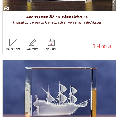
Zawieszenie 3D ~ średnia statuetka
kryształ 3D o prostych krawędziach z Twoją własną dedykacją
119
,00
zł
10x7x3 cm
Twój tekst
do 2 dni