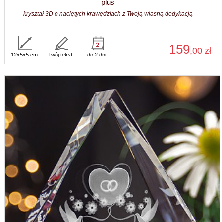
plus
kryształ 3D o naciętych krawędziach z Twoją własną dedykacją
159
,00
zł
12x5x5 cm
Twój tekst
do 2 dni