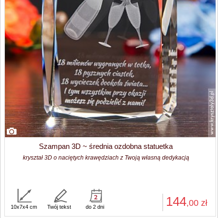
Szampan 3D ~ średnia ozdobna statuetka
kryształ 3D o naciętych krawędziach z Twoją własną dedykacją
144
,00
zł
10x7x4 cm
Twój tekst
do 2 dni