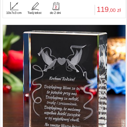
119
,00
zł
10x7x3 cm
Twój tekst
do 2 dni