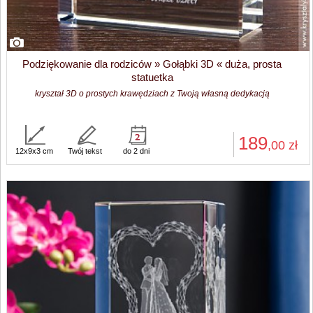
Podziękowanie dla rodziców » Gołąbki 3D « duża, prosta
statuetka
kryształ 3D o prostych krawędziach z Twoją własną dedykacją
189
,00
zł
12x9x3 cm
Twój tekst
do 2 dni