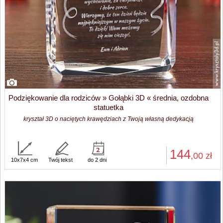
Podziękowanie dla rodziców » Gołąbki 3D « średnia, ozdobna
statuetka
kryształ 3D o naciętych krawędziach z Twoją własną dedykacją
144
,00
zł
10x7x4 cm
Twój tekst
do 2 dni