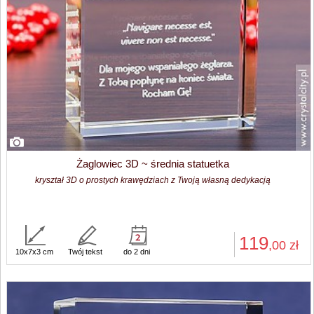
Żaglowiec 3D ~ średnia statuetka
kryształ 3D o prostych krawędziach z Twoją własną dedykacją
119
,00
zł
10x7x3 cm
Twój tekst
do 2 dni