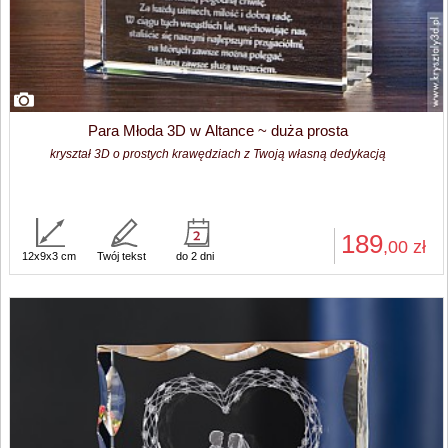
Para Młoda 3D w Altance ~ duża prosta
kryształ 3D o prostych krawędziach z Twoją własną dedykacją
189
,00
zł
12x9x3 cm
Twój tekst
do 2 dni