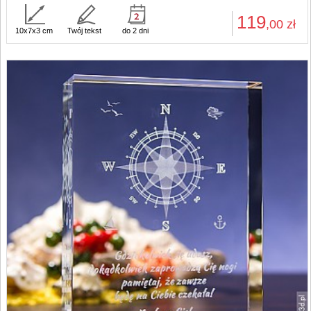
119
,00
zł
10x7x3 cm
Twój tekst
do 2 dni