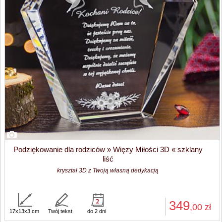
Podziękowanie dla rodziców » Więzy Miłości 3D « szklany
liść
kryształ 3D z Twoją własną dedykacją
349
,00
zł
17x13x3 cm
Twój tekst
do 2 dni