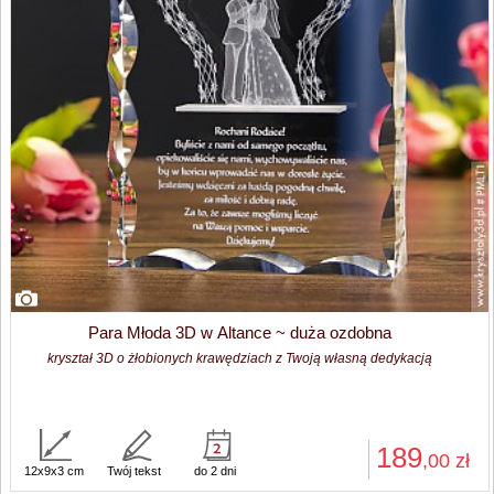
Para Młoda 3D w Altance ~ duża ozdobna
kryształ 3D o żłobionych krawędziach z Twoją własną dedykacją
189
,00
zł
12x9x3 cm
Twój tekst
do 2 dni