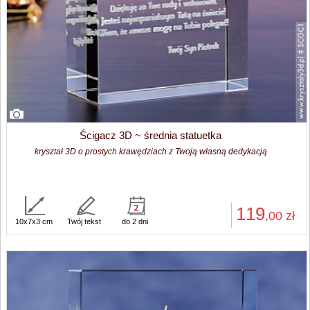
Ścigacz 3D ~ średnia statuetka
kryształ 3D o prostych krawędziach z Twoją własną dedykacją
119
,00
zł
10x7x3 cm
Twój tekst
do 2 dni