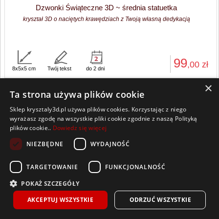
Dzwonki Świąteczne 3D ~ średnia statuetka
kryształ 3D o naciętych krawędziach z Twoją własną dedykacją
99
,00
zł
8x5x5 cm
Twój tekst
do 2 dni
×
Ta strona używa plików cookie
«
‹
1
2
3
4
5
6
›
»
Sklep krysztaly3d.pl używa plików cookies. Korzystając z niego
wyrażasz zgodę na wszystkie pliki cookie zgodnie z naszą Polityką
plików cookie..
Dowiedz się więcej
NIEZBĘDNE
WYDAJNOŚĆ
Wszelkie prawa zastrzeżone
TARGETOWANIE
FUNKCJONALNOŚĆ
Kontakt
Współpraca
Regulamin
Polityka Cookies
POKAŻ SZCZEGÓŁY
Pomoc
Strona główna
AKCEPTUJ WSZYSTKIE
ODRZUĆ WSZYSTKIE
Sklep prowadzony przez Lumeris Sp. z o. o., ul. Praw Kobiet 6, 15-535 Białystok,
NIP 9668142985, REGON 386911047, BDO 000476149