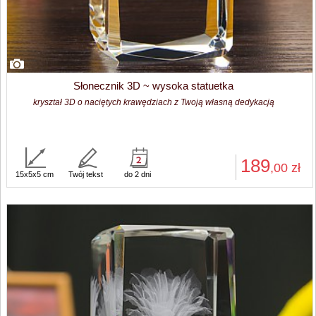
Słonecznik 3D ~ wysoka statuetka
kryształ 3D o naciętych krawędziach z Twoją własną dedykacją
189
,00
zł
15x5x5 cm
Twój tekst
do 2 dni