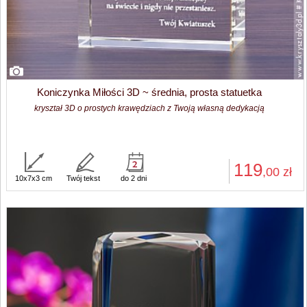
Koniczynka Miłości 3D ~ średnia, prosta statuetka
kryształ 3D o prostych krawędziach z Twoją własną dedykacją
119
,00
zł
10x7x3 cm
Twój tekst
do 2 dni