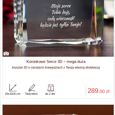
Koronkowe Serce 3D ~ mega duża
kryształ 3D o naciętych krawędziach z Twoją własną dedykacją
289
,00
zł
15x10x6 cm
Twój tekst
do 2 dni