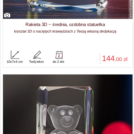
Rakieta 3D ~ średnia, ozdobna statuetka
kryształ 3D o naciętych krawędziach z Twoją własną dedykacją
144
,00
zł
10x7x4 cm
Twój tekst
do 2 dni