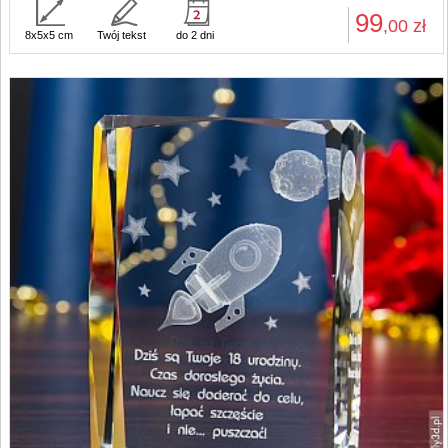
99
,00
zł
8x5x5 cm
Twój tekst
do 2 dni