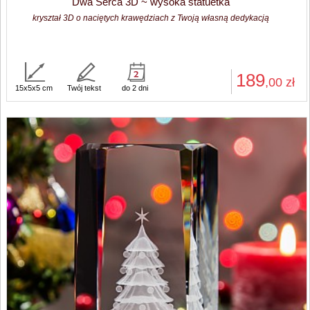
Dwa Serca 3D ~ wysoka statuetka
kryształ 3D o naciętych krawędziach z Twoją własną dedykacją
189
,00
zł
15x5x5 cm
Twój tekst
do 2 dni