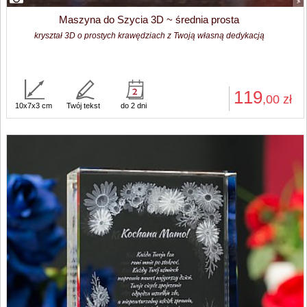
Maszyna do Szycia 3D ~ średnia prosta
kryształ 3D o prostych krawędziach z Twoją własną dedykacją
119
,00
zł
10x7x3 cm
Twój tekst
do 2 dni