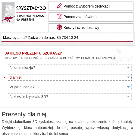
Pomoc z wyborem dedykacji
Pomoc z zamówieniem
Koszty i czas dostawy
Masz pytania? Zadzwoń do nas: 85 734 13 24
JAKIEGO PREZENTU SZUKASZ?
ODPOWIEDZ NA PONIŻSZE PYTANIA, A POKAŻEMY CI NASZE PROPOZYCJE
Jaka to okazja?
dla niej
W jakiej cenie?
Jaki wzór kryształu 3D?
Prezenty dla niej
Dzięki statuetkom 3D zyskujesz szansę na totalne zaskoczenie każdej kobiety.
Wybierz tę, która najbardziej do niej pasuje, wpisz własną dedykację a
otrzymasz prezent, który trafi do jej serca.