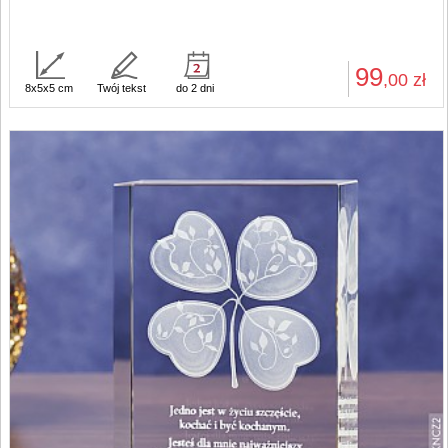
99
,00
zł
8x5x5 cm
Twój tekst
do 2 dni