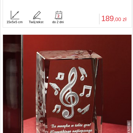
189
,00
zł
15x5x5 cm
Twój tekst
do 2 dni