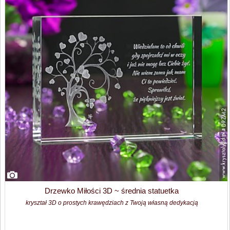
Drzewko Miłości 3D ~ średnia statuetka
kryształ 3D o prostych krawędziach z Twoją własną dedykacją