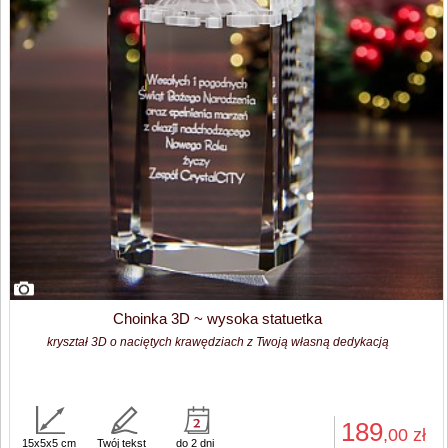
Choinka 3D ~ wysoka statuetka
kryształ 3D o naciętych krawędziach z Twoją własną dedykacją
189
,00
zł
15x5x5 cm
Twój tekst
do 2 dni