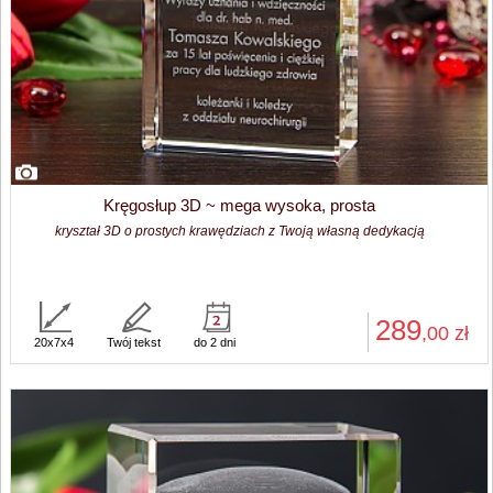
Kręgosłup 3D ~ mega wysoka, prosta
kryształ 3D o prostych krawędziach z Twoją własną dedykacją
289
,00
zł
20x7x4
Twój tekst
do 2 dni