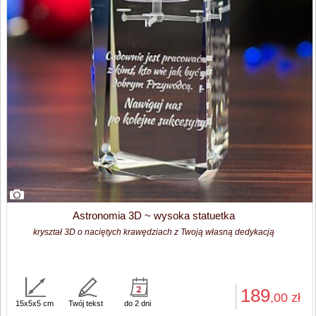
Astronomia 3D ~ wysoka statuetka
kryształ 3D o naciętych krawędziach z Twoją własną dedykacją
189
,00
zł
15x5x5 cm
Twój tekst
do 2 dni