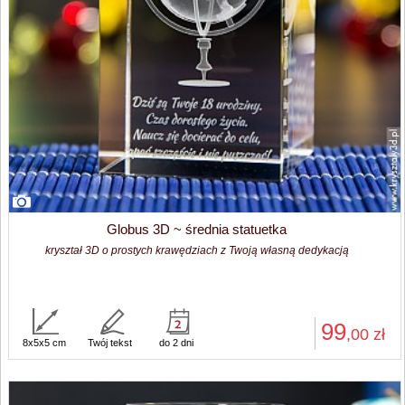
Globus 3D ~ średnia statuetka
kryształ 3D o prostych krawędziach z Twoją własną dedykacją
99
,00
zł
8x5x5 cm
Twój tekst
do 2 dni