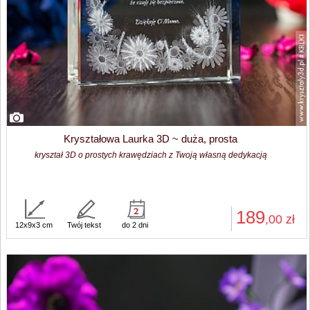
Kryształowa Laurka 3D ~ duża, prosta
kryształ 3D o prostych krawędziach z Twoją własną dedykacją
189
,00
zł
12x9x3 cm
Twój tekst
do 2 dni