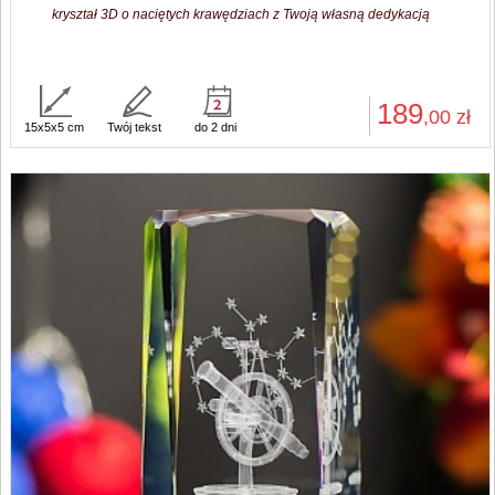
kryształ 3D o naciętych krawędziach z Twoją własną dedykacją
189
,00
zł
15x5x5 cm
Twój tekst
do 2 dni