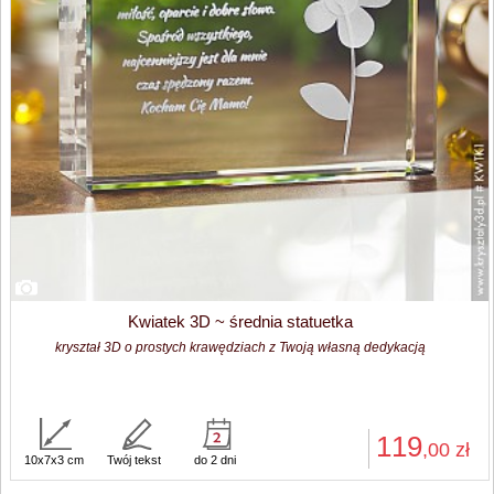
Kwiatek 3D ~ średnia statuetka
kryształ 3D o prostych krawędziach z Twoją własną dedykacją
119
,00
zł
10x7x3 cm
Twój tekst
do 2 dni