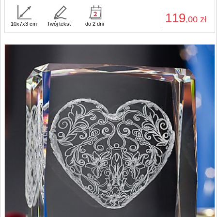
119
,00
zł
10x7x3 cm
Twój tekst
do 2 dni