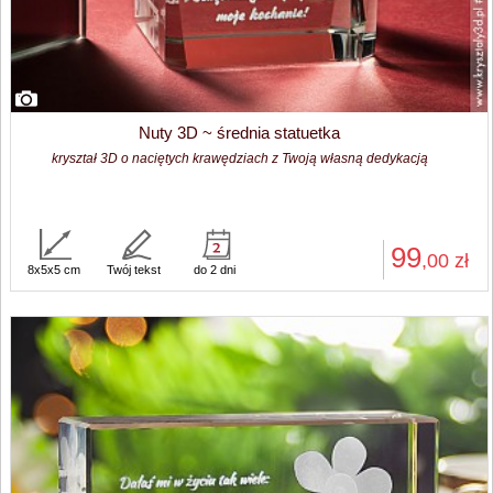
Nuty 3D ~ średnia statuetka
kryształ 3D o naciętych krawędziach z Twoją własną dedykacją
99
,00
zł
8x5x5 cm
Twój tekst
do 2 dni