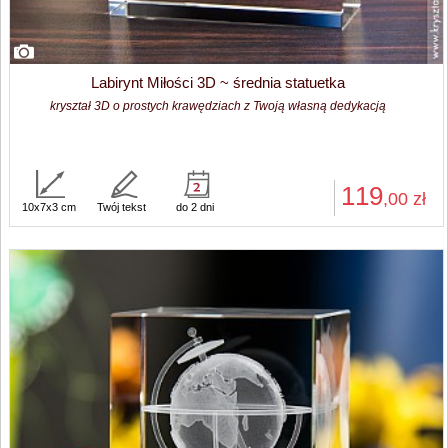
Labirynt Miłości 3D ~ średnia statuetka
kryształ 3D o prostych krawędziach z Twoją własną dedykacją
119
,00
zł
10x7x3 cm
Twój tekst
do 2 dni