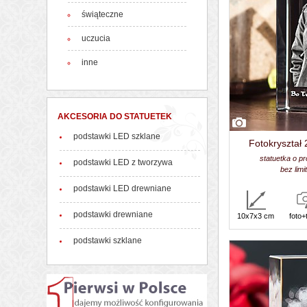
świąteczne
uczucia
inne
AKCESORIA DO STATUETEK
podstawki LED szklane
Fotokryształ 
statuetka o p
podstawki LED z tworzywa
bez lim
podstawki LED drewniane
podstawki drewniane
10x7x3 cm
foto+
podstawki szklane