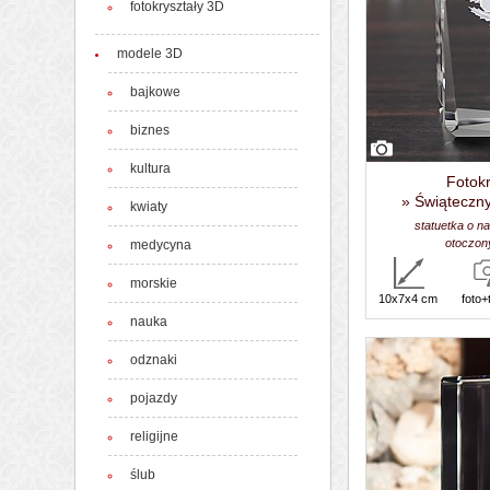
fotokryształy 3D
modele 3D
bajkowe
biznes
kultura
Fotokr
» Świąteczn
kwiaty
statuetka o n
otoczony
medycyna
morskie
10x7x4 cm
foto+
nauka
odznaki
pojazdy
religijne
ślub