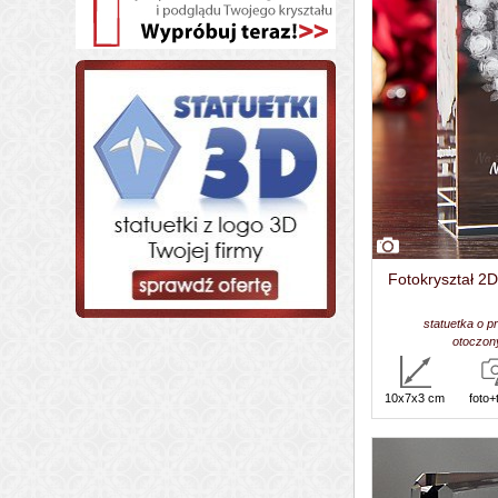
Fotokryształ 2D
statuetka o p
otoczony
10x7x3 cm
foto+