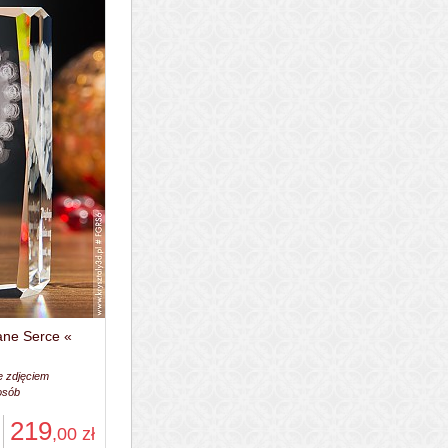
ane Serce «
e zdjęciem
 osób
219
,00
zł