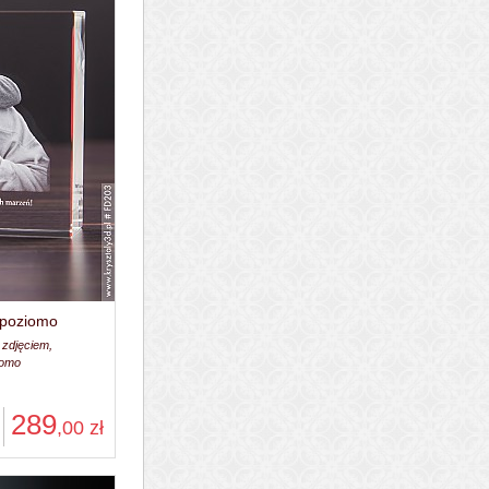
, poziomo
 zdjęciem,
iomo
289
,00
zł