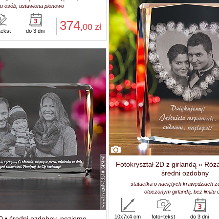
itu osób, ustawiona pionowo
374
,00
zł
tekst
do 3 dni
Fotokryształ 2D z girlandą » Róż
średni ozdobny
statuetka o naciętych krawędziach z
otoczonym girlandą, bez limitu
10x7x4 cm
foto+tekst
do 3 dni
D • średni ozdobny, poziomo