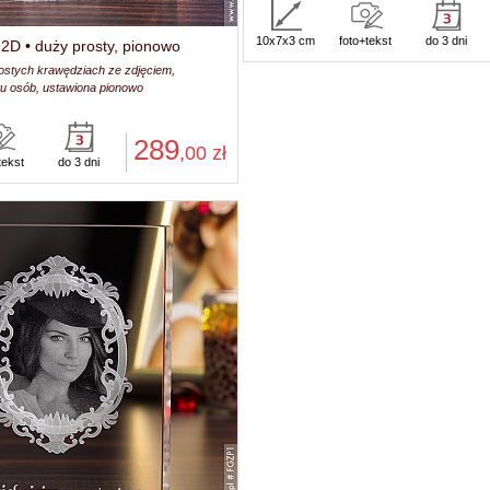
10x7x3 cm
foto+tekst
do 3 dni
 2D • duży prosty, pionowo
rostych krawędziach ze zdjęciem,
itu osób, ustawiona pionowo
289
,00
zł
tekst
do 3 dni