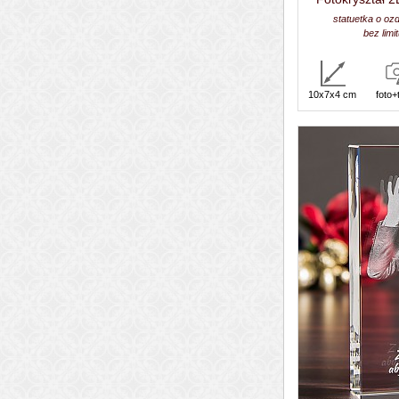
statuetka o oz
bez lim
10x7x4 cm
foto+