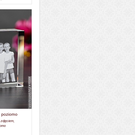
y, poziomo
 zdjęciem,
iomo