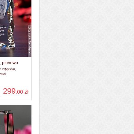
y, pionowo
e zdjęciem,
nowo
299
,00
zł