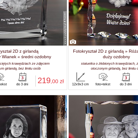
yształ 2D z girlandą
Fotokryształ 2D z girlandą » Róż
y Wianek « średni ozdobny
duży ozdobny
aciętych krawędziach ze zdjęciem
statuetka o żłobionych krawędziach, 
m girlandą, bez limitu osób
otoczonym girlandą, bez limitu
219
,00
zł
tekst
do 3 dni
12x9x3 cm
foto+tekst
do 3 dni