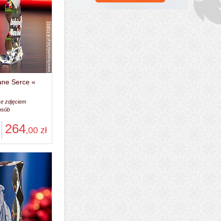
ane Serce «
ze zdjęciem
 osób
264
,00
zł