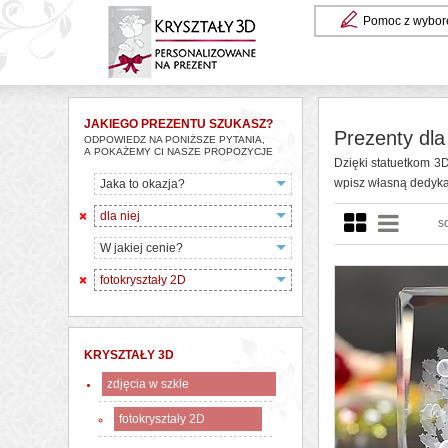
Pomoc z wybor
JAKIEGO PREZENTU SZUKASZ?
Prezenty dla 
ODPOWIEDZ NA PONIŻSZE PYTANIA,
A POKAŻEMY CI NASZE PROPOZYCJE
Dzięki statuetkom 3D
wpisz własną dedykacj
Jaka to okazja?
dla niej
s
W jakiej cenie?
fotokryształy 2D
KRYSZTAŁY 3D
zdjęcia w szkle
fotokryształy 2D