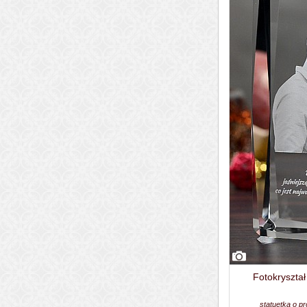
Fotokryszta
statuetka o p