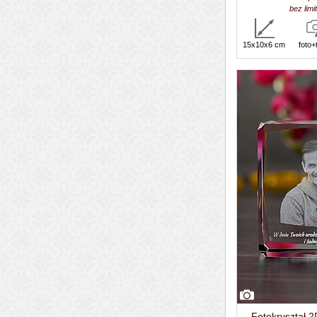
bez lim
15x10x6 cm
foto+
Fotokryształ 2