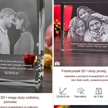
Fotokryształ 2D • duży prosty
statuetka o prostych krawędziach ze
bez limitu osób, ustawiona poz
12x9x3 cm
foto+tekst
do 3 dni
ł 2D • mega duży ozdobny,
pionowo
rostych krawędziach ze zdjęciem,