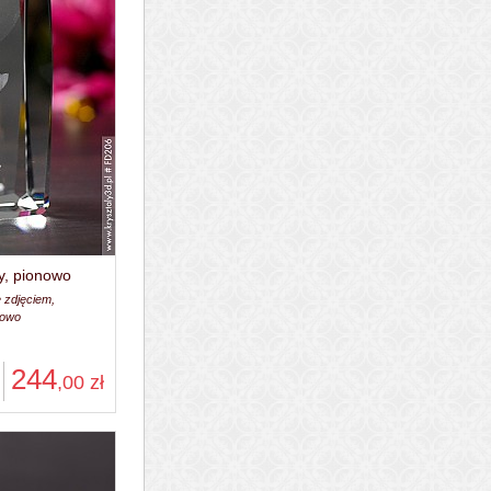
y, pionowo
 zdjęciem,
nowo
244
,00
zł