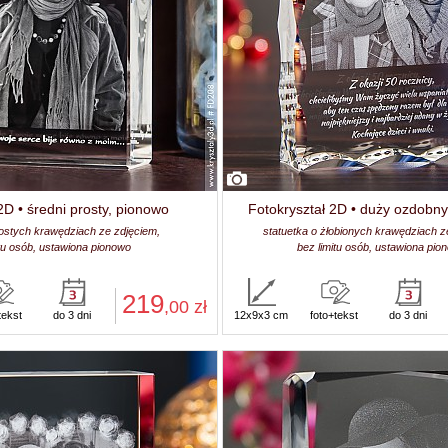
2D • średni prosty, pionowo
Fotokryształ 2D • duży ozdobn
rostych krawędziach ze zdjęciem,
statuetka o żłobionych krawędziach z
itu osób, ustawiona pionowo
bez limitu osób, ustawiona pio
219
,00
zł
tekst
do 3 dni
12x9x3 cm
foto+tekst
do 3 dni