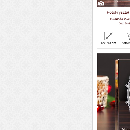
Fotokryształ
statuetka o p
bez lim
12x9x3 cm
foto+