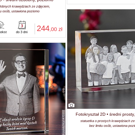
dobnych krawędziach ze zdjęciem,
itu osób, ustawiona poziomo
244
,00
zł
tekst
do 3 dni
Fotokryształ 2D • średni prost
statuetka o prostych krawędziach ze
bez limitu osób, ustawiona poz