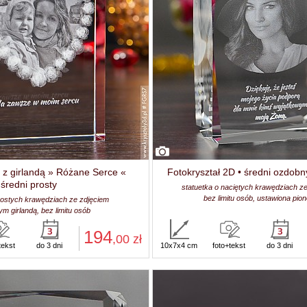
 z girlandą » Różane Serce «
Fotokryształ 2D • średni ozdobn
średni prosty
statuetka o naciętych krawędziach ze
bez limitu osób, ustawiona pio
rostych krawędziach ze zdjęciem
m girlandą, bez limitu osób
194
,00
zł
tekst
do 3 dni
10x7x4 cm
foto+tekst
do 3 dni