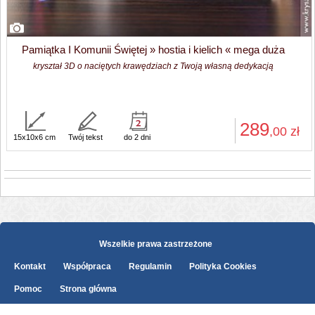
Pamiątka I Komunii Świętej » hostia i kielich « mega duża
kryształ 3D o naciętych krawędziach z Twoją własną dedykacją
289
,00
zł
15x10x6 cm
Twój tekst
do 2 dni
Wszelkie prawa zastrzeżone
Kontakt
Współpraca
Regulamin
Polityka Cookies
Pomoc
Strona główna