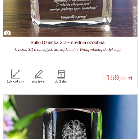
Butki Dziecka 3D ~ średnia ozdobna
kryształ 3D o naciętych krawędziach z Twoją własną dedykacją
159
,00
zł
10x7x4 cm
Twój tekst
do 2 dni