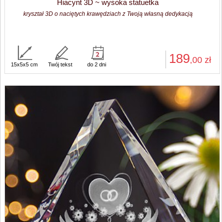
Hiacynt 3D ~ wysoka statuetka
kryształ 3D o naciętych krawędziach z Twoją własną dedykacją
189
,00
zł
15x5x5 cm
Twój tekst
do 2 dni