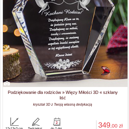
Podziękowanie dla rodziców » Więzy Miłości 3D « szklany
liść
kryształ 3D z Twoją własną dedykacją
349