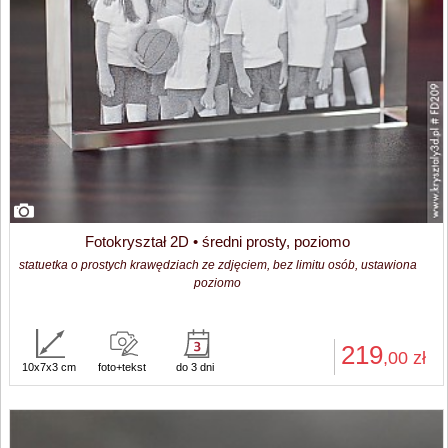
Fotokryształ 2D • średni prosty, poziomo
statuetka o prostych krawędziach ze zdjęciem, bez limitu osób, ustawiona
poziomo
219
,00
zł
10x7x3 cm
foto+tekst
do 3 dni