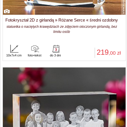
Fotokryształ 2D z girlandą » Różane Serce « średni ozdobny
statuetka o naciętych krawędziach ze zdjęciem otoczonym girlandą, bez
limitu osób
219
,00
zł
10x7x4 cm
foto+tekst
do 3 dni