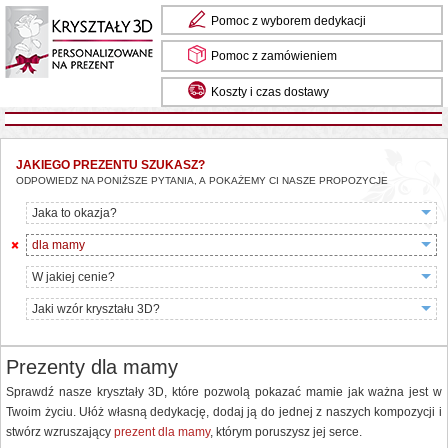
Pomoc z wyborem dedykacji
Pomoc z zamówieniem
Koszty i czas dostawy
Masz pytania? Zadzwoń do nas: 85 734 13 24
JAKIEGO PREZENTU SZUKASZ?
ODPOWIEDZ NA PONIŻSZE PYTANIA, A POKAŻEMY CI NASZE PROPOZYCJE
Jaka to okazja?
dla mamy
W jakiej cenie?
Jaki wzór kryształu 3D?
Prezenty dla mamy
Sprawdź nasze kryształy 3D, które pozwolą pokazać mamie jak ważna jest w
Twoim życiu. Ułóż własną dedykację, dodaj ją do jednej z naszych kompozycji i
stwórz wzruszający
prezent dla mamy
, którym poruszysz jej serce.