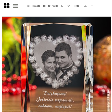
sortowanie po: nazwie
| cenie