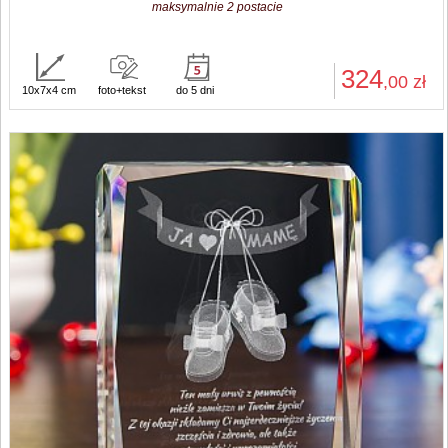
statuetka o naciętych krawędziach ze zdjęciem przestrzennym,
maksymalnie 2 postacie
324
,00
zł
10x7x4 cm
foto+tekst
do 5 dni