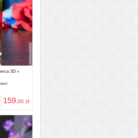
Serca 3D «
ziach
159
,00
zł