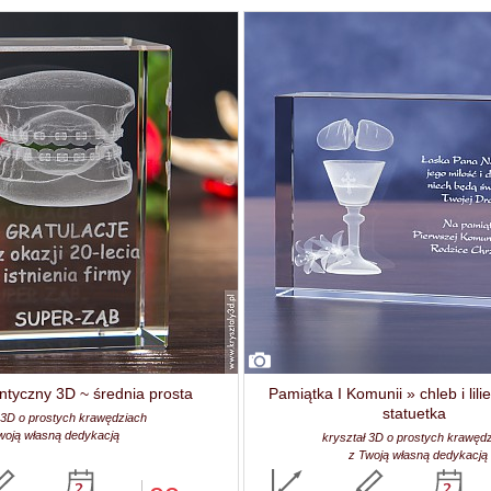
ntyczny 3D ~ średnia prosta
Pamiątka I Komunii » chleb i lili
statuetka
 3D o prostych krawędziach
woją własną dedykacją
kryształ 3D o prostych krawęd
z Twoją własną dedykacją