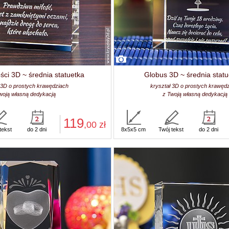
ości 3D ~ średnia statuetka
Globus 3D ~ średnia statu
 3D o prostych krawędziach
kryształ 3D o prostych krawęd
woją własną dedykacją
z Twoją własną dedykacją
119
,00
zł
tekst
do 2 dni
8x5x5 cm
Twój tekst
do 2 dni