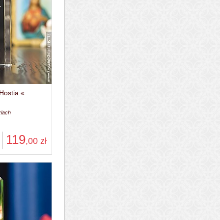
Hostia «
ziach
119
,00
zł