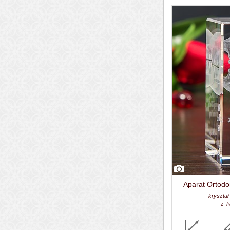
Aparat Ortodo
kryształ
z T