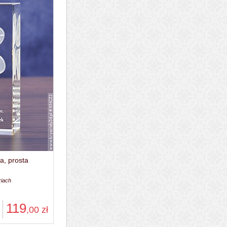
a, prosta
ziach
119
,00
zł