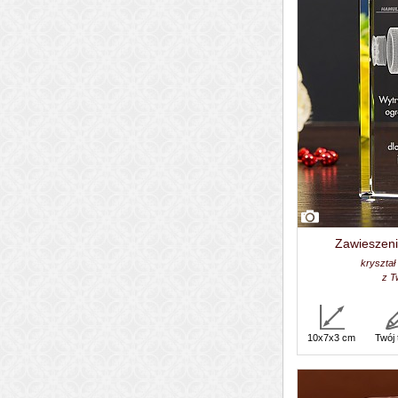
Zawieszeni
kryształ
z T
10x7x3 cm
Twój 