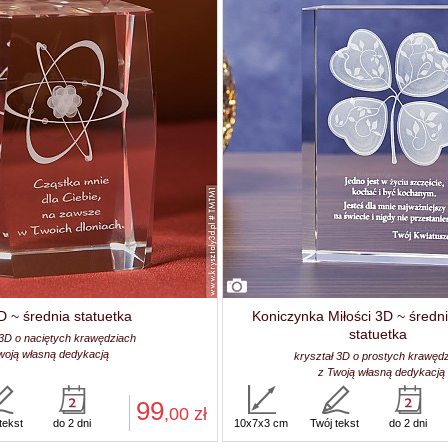
 ~ średnia statuetka
Koniczynka Miłości 3D ~ średni
statuetka
 3D o naciętych krawędziach
woją własną dedykacją
kryształ 3D o prostych krawęd
z Twoją własną dedykacją
99
,00
zł
tekst
do 2 dni
10x7x3 cm
Twój tekst
do 2 dni