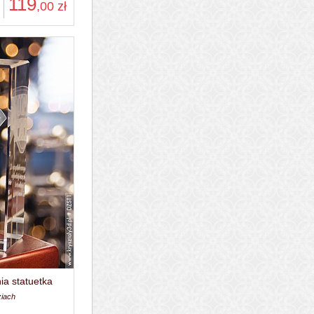
119
,00
zł
ia statuetka
ziach