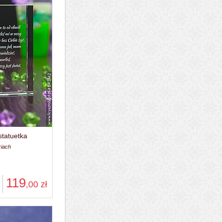
statuetka
ziach
119
,00
zł