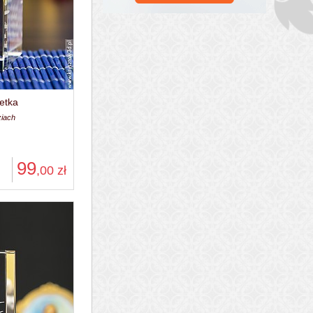
etka
ziach
99
,00
zł