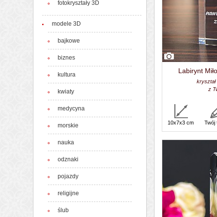
fotokryształy 3D
modele 3D
bajkowe
biznes
Labirynt Mił
kultura
kryształ
z T
kwiaty
medycyna
10x7x3 cm
Twój 
morskie
nauka
odznaki
pojazdy
religijne
ślub