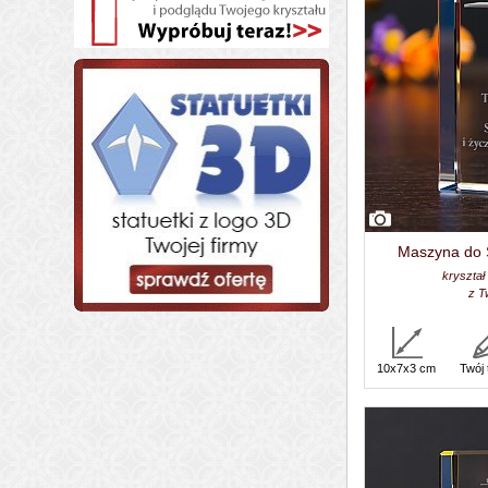
Maszyna do S
kryształ
z T
10x7x3 cm
Twój 