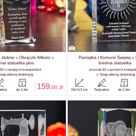
ślubne » Obrączki Miłości «
Pamiątka I Komunii Świętej » 
nia statuetka plus
średnia statuetka
 3D o naciętych krawędziach
kryształ 3D o prostych krawęd
woją własną dedykacją
z Twoją własną dedykacją
159
,00
zł
tekst
do 2 dni
10x7x3 cm
Twój tekst
do 2 dni