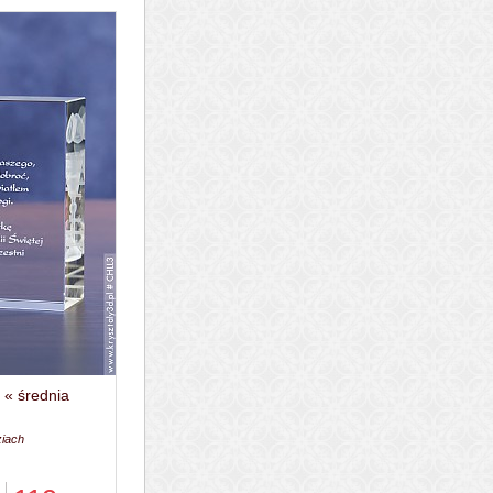
e « średnia
ziach