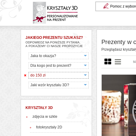
Pomoc z wybor
JAKIEGO PREZENTU SZUKASZ?
Prezenty w c
ODPOWIEDZ NA PONIŻSZE PYTANIA,
A POKAŻEMY CI NASZE PROPOZYCJE
Przeglądasz kryształ
Jaka to okazja?
s
Dla kogo jest to prezent?
do 150 zł
Jaki wzór kryształu 3D?
KRYSZTAŁY 3D
zdjęcia w szkle
fotokryształy 2D