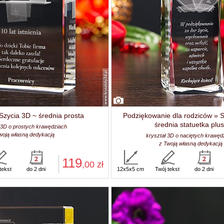
zycia 3D ~ średnia prosta
Podziękowanie dla rodziców » 
średnia statuetka plus
 3D o prostych krawędziach
woją własną dedykacją
kryształ 3D o naciętych krawęd
z Twoją własną dedykacją
119
,00
zł
tekst
do 2 dni
12x5x5 cm
Twój tekst
do 2 dni