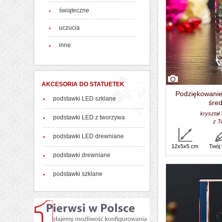
świąteczne
uczucia
inne
AKCESORIA DO STATUETEK
Podziękowanie 
podstawki LED szklane
śred
kryształ
podstawki LED z tworzywa
z T
podstawki LED drewniane
12x5x5 cm
Twój 
podstawki drewniane
podstawki szklane