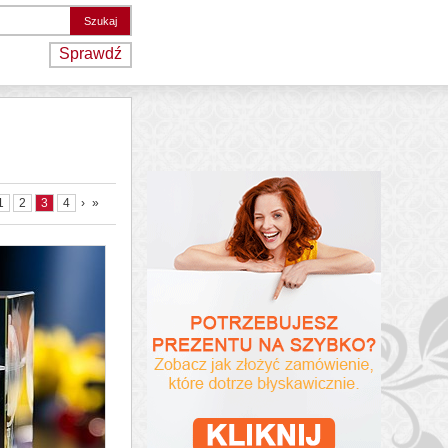
Sprawdź
1
2
3
4
›
»