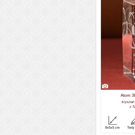
Atom 3D
kryształ
z T
8x5x5 cm
Twój 