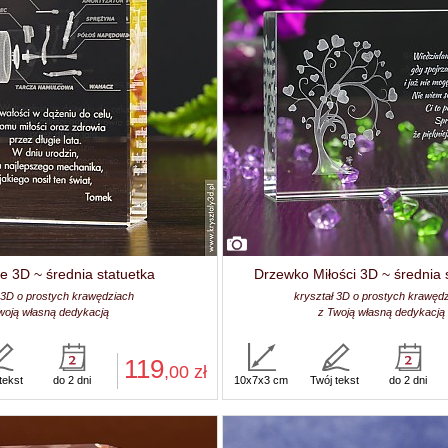
e 3D ~ średnia statuetka
Drzewko Miłości 3D ~ średnia 
 3D o prostych krawędziach
kryształ 3D o prostych krawęd
woją własną dedykacją
z Twoją własną dedykacją
119
,00
zł
tekst
do 2 dni
10x7x3 cm
Twój tekst
do 2 dni