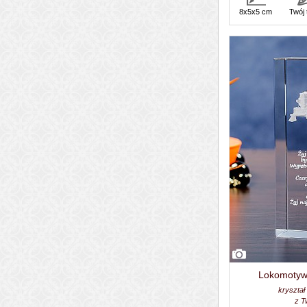
8x5x5 cm
Twój 
Lokomotywa
kryształ
z T