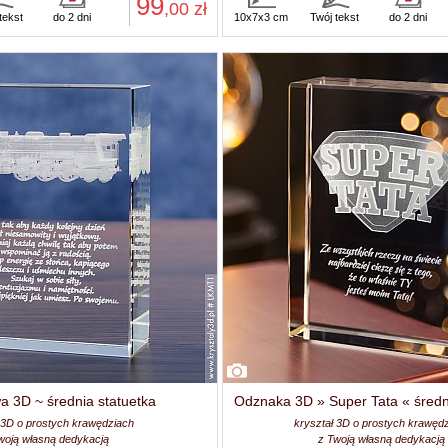
99
,00
zł
tekst
do 2 dni
10x7x3 cm
Twój tekst
do 2 dni
 3D ~ średnia statuetka
Odznaka 3D » Super Tata « średn
 3D o prostych krawędziach
kryształ 3D o prostych krawęd
woją własną dedykacją
z Twoją własną dedykacją