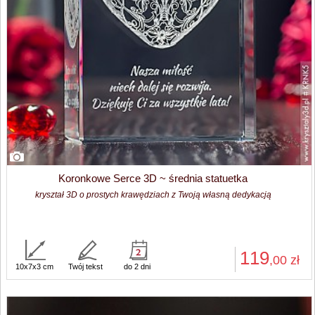
Koronkowe Serce 3D ~ średnia statuetka
kryształ 3D o prostych krawędziach z Twoją własną dedykacją
119
,00
zł
10x7x3 cm
Twój tekst
do 2 dni