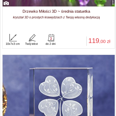
Drzewko Miłości 3D ~ średnia statuetka
kryształ 3D o prostych krawędziach z Twoją własną dedykacją
119
,00
zł
10x7x3 cm
Twój tekst
do 2 dni