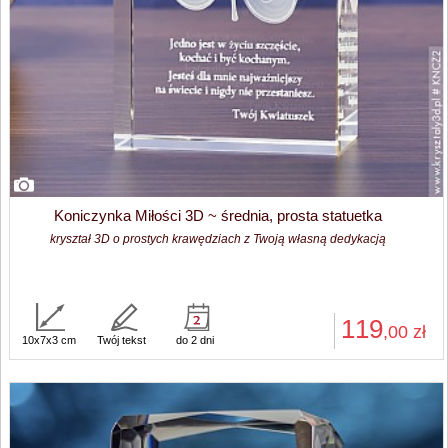
Koniczynka Miłości 3D ~ średnia, prosta statuetka
kryształ 3D o prostych krawędziach z Twoją własną dedykacją
119
,00
zł
10x7x3 cm
Twój tekst
do 2 dni