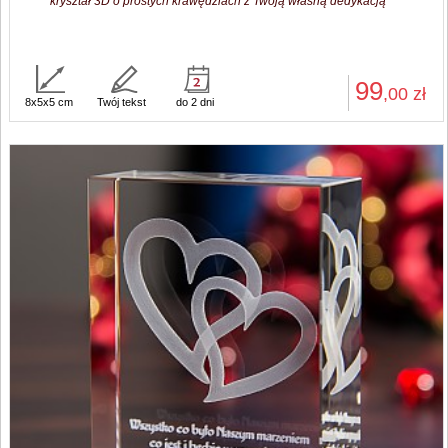
kryształ 3D o prostych krawędziach z Twoją własną dedykacją
99
,00
zł
8x5x5 cm
Twój tekst
do 2 dni