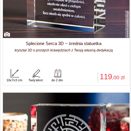
Splecione Serca 3D ~ średnia statuetka
kryształ 3D o prostych krawędziach z Twoją własną dedykacją
119
,00
zł
10x7x3 cm
Twój tekst
do 2 dni