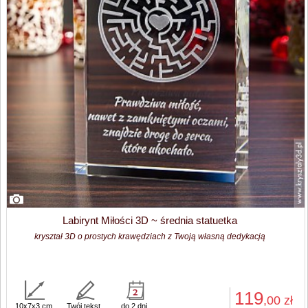
Labirynt Miłości 3D ~ średnia statuetka
kryształ 3D o prostych krawędziach z Twoją własną dedykacją
119
,00
zł
10x7x3 cm
Twój tekst
do 2 dni