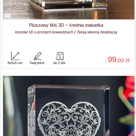
Pluszowy Miś 3D ~ średnia statuetka
kryształ 3D o prostych krawędziach z Twoją własną dedykacją
99
,00
zł
8x5x5 cm
Twój tekst
do 2 dni