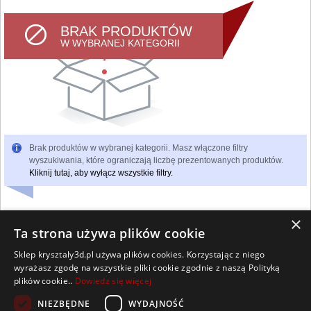
BRAK PRODUKTÓW
W WYBRANEJ KATEGORII
Brak produktów w wybranej kategorii. Masz włączone filtry
wyszukiwania, które ograniczają liczbę prezentowanych produktów.
Kliknij tutaj, aby wyłącz wszystkie filtry.
×
Ta strona używa plików cookie
Sklep krysztaly3d.pl używa plików cookies. Korzystając z niego
Wszelkie prawa zastrzeżone
wyrażasz zgodę na wszystkie pliki cookie zgodnie z naszą Polityką
Kontakt
Współpraca
Regulamin
Polityka Cookies
plików cookie..
Dowiedz się więcej
Pomoc
Strona główna
NIEZBĘDNE
WYDAJNOŚĆ