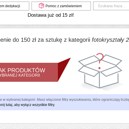
em dedykacji
Pomoc z zamówieniem
Dostawa już od 15 zł!
enie do 150 zł za sztukę z kategorii
fotokryształy 
AK PRODUKTÓW
YBRANEJ KATEGORII
 w wybranej kategorii. Masz włączone filtry wyszukiwania, które ograniczają lic
knij tutaj, aby wyłącz wszystkie filtry.