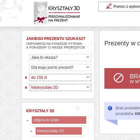
Pomoc z wybor
JAKIEGO PREZENTU SZUKASZ?
Prezenty w c
ODPOWIEDZ NA PONIŻSZE PYTANIA,
A POKAŻEMY CI NASZE PROPOZYCJE
Jaka to okazja?
Dla kogo jest to prezent?
BR
do 150 zł
W W
fotokryształy 2D
Brak produktów
KRYSZTAŁY 3D
produktów.
Kli
zdjęcia w szkle
fotokryształy 2D