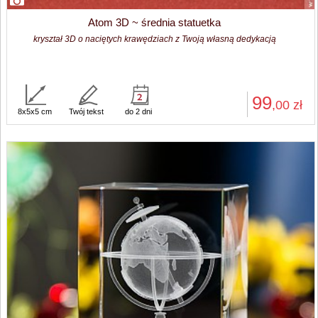
Atom 3D ~ średnia statuetka
kryształ 3D o naciętych krawędziach z Twoją własną dedykacją
99
,00
zł
8x5x5 cm
Twój tekst
do 2 dni