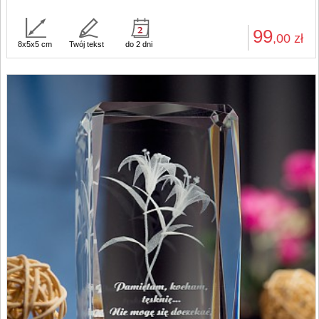
99
,00
zł
8x5x5 cm
Twój tekst
do 2 dni