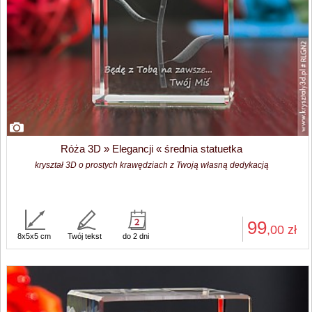
Róża 3D » Elegancji « średnia statuetka
kryształ 3D o prostych krawędziach z Twoją własną dedykacją
99
,00
zł
8x5x5 cm
Twój tekst
do 2 dni