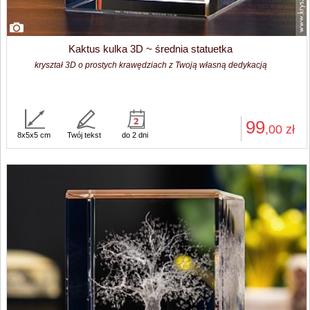
Kaktus kulka 3D ~ średnia statuetka
kryształ 3D o prostych krawędziach z Twoją własną dedykacją
99
,00
zł
8x5x5 cm
Twój tekst
do 2 dni