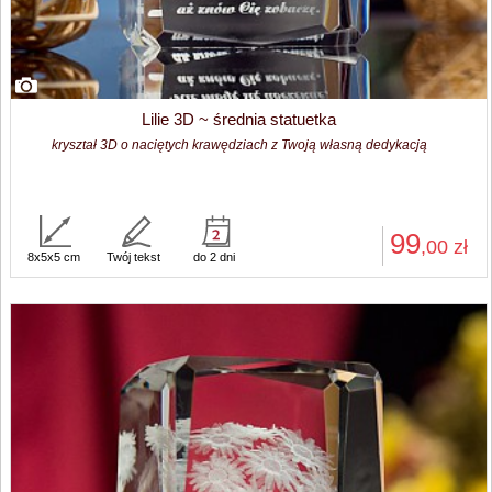
Lilie 3D ~ średnia statuetka
kryształ 3D o naciętych krawędziach z Twoją własną dedykacją
99
,00
zł
8x5x5 cm
Twój tekst
do 2 dni