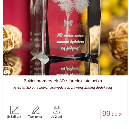
Bukiet margerytek 3D ~ średnia statuetka
kryształ 3D o naciętych krawędziach z Twoją własną dedykacją
99
,00
zł
8x5x5 cm
Twój tekst
do 2 dni