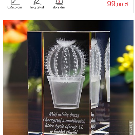
99
,00
zł
8x5x5 cm
Twój tekst
do 2 dni