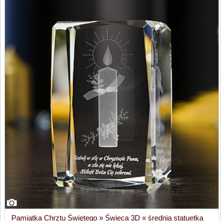
Pamiątka Chrztu Świętego » Świeca 3D « średnia statuetka