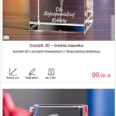
Goździk 3D ~ średnia statuetka
kryształ 3D o prostych krawędziach z Twoją własną dedykacją
99
,00
zł
8x5x5 cm
Twój tekst
do 2 dni