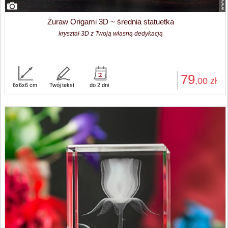
Żuraw Origami 3D ~ średnia statuetka
kryształ 3D z Twoją własną dedykacją
79
,00
zł
6x6x6 cm
Twój tekst
do 2 dni