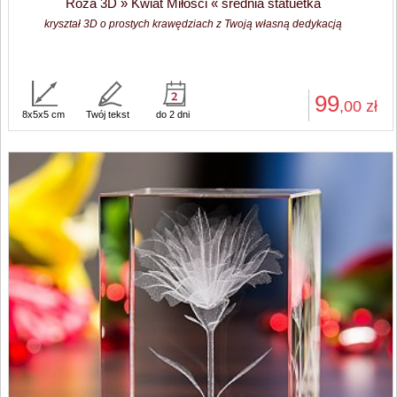
Róża 3D » Kwiat Miłości « średnia statuetka
kryształ 3D o prostych krawędziach z Twoją własną dedykacją
99
,00
zł
8x5x5 cm
Twój tekst
do 2 dni