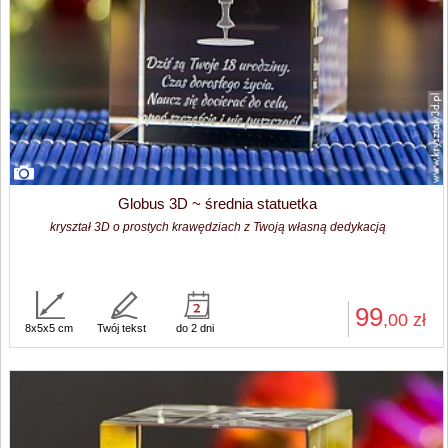
Globus 3D ~ średnia statuetka
kryształ 3D o prostych krawędziach z Twoją własną dedykacją
99
,00
zł
8x5x5 cm
Twój tekst
do 2 dni