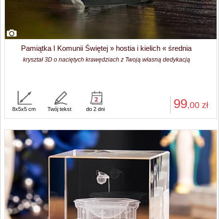
Pamiątka I Komunii Świętej » hostia i kielich « średnia
kryształ 3D o naciętych krawędziach z Twoją własną dedykacją
99
,00
zł
8x5x5 cm
Twój tekst
do 2 dni