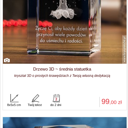
Drzewo 3D ~ średnia statuetka
kryształ 3D o prostych krawędziach z Twoją własną dedykacją
99
,00
zł
8x5x5 cm
Twój tekst
do 2 dni