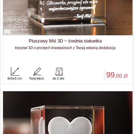
Pluszowy Miś 3D ~ średnia statuetka
kryształ 3D o prostych krawędziach z Twoją własną dedykacją
99
,00
zł
8x5x5 cm
Twój tekst
do 2 dni