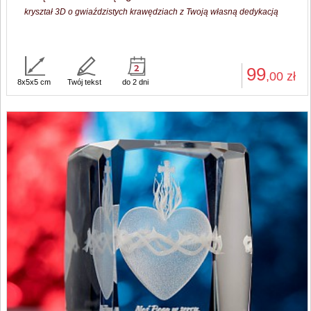
kryształ 3D o gwiaździstych krawędziach z Twoją własną dedykacją
99
,00
zł
8x5x5 cm
Twój tekst
do 2 dni