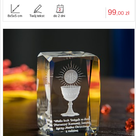
99
,00
zł
8x5x5 cm
Twój tekst
do 2 dni