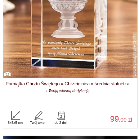
Pamiątka Chrztu Świętego » Chrzcielnica « średnia statuetka
z Twoją własną dedykacją
99
,00
zł
8x5x5 cm
Twój tekst
do 2 dni