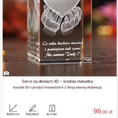
Serce na dłoniach 3D ~ średnia statuetka
kryształ 3D o prostych krawędziach z Twoją własną dedykacją
99
,00
zł
8x5x5 cm
Twój tekst
do 2 dni