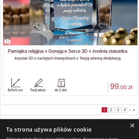
Pamiątka religijna » Gorejące Serce 3D « średnia statuetka
kryształ 3D o naciętych krawędziach z Twoją własną dedykacją
99
,00
zł
8x5x5 cm
Twój tekst
do 2 dni
1
2
3
4
›
»
×
Ta strona używa plików cookie
Sklep krysztaly3d.pl używa plików cookies. Korzystając z niego