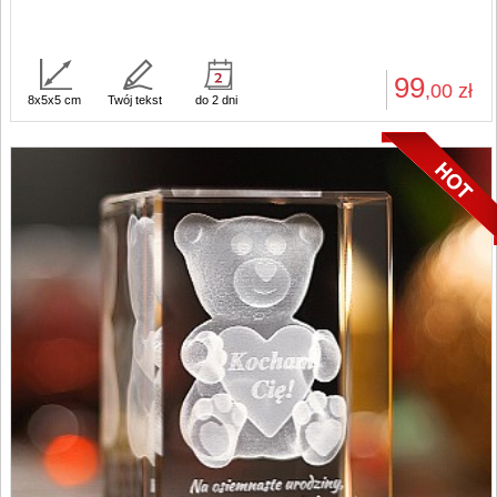
99
,00
zł
8x5x5 cm
Twój tekst
do 2 dni