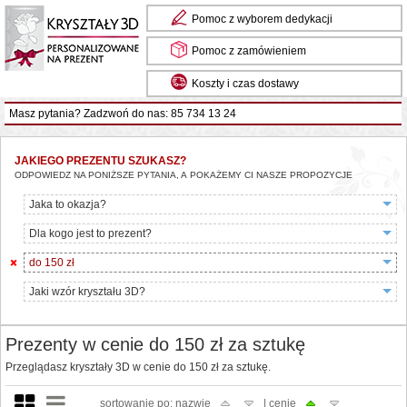
Pomoc z wyborem dedykacji
Pomoc z zamówieniem
Koszty i czas dostawy
Masz pytania? Zadzwoń do nas: 85 734 13 24
JAKIEGO PREZENTU SZUKASZ?
ODPOWIEDZ NA PONIŻSZE PYTANIA, A POKAŻEMY CI NASZE PROPOZYCJE
Jaka to okazja?
Dla kogo jest to prezent?
do 150 zł
Jaki wzór kryształu 3D?
Prezenty w cenie do 150 zł za sztukę
Przeglądasz kryształy 3D w cenie do 150 zł za sztukę.
sortowanie po: nazwie
| cenie