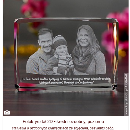
Fotokryształ 2D • średni ozdobny, poziomo
statuetka o ozdobnych krawędziach ze zdjęciem, bez limitu osób,