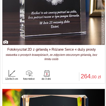
Fotokryształ 2D z girlandą » Różane Serce « duży prosty
statuetka o prostych krawędziach, ze zdjęciem otoczonym girlandą, bez
limitu osób
264
,00
zł
12x9x3 cm
foto+tekst
do 3 dni