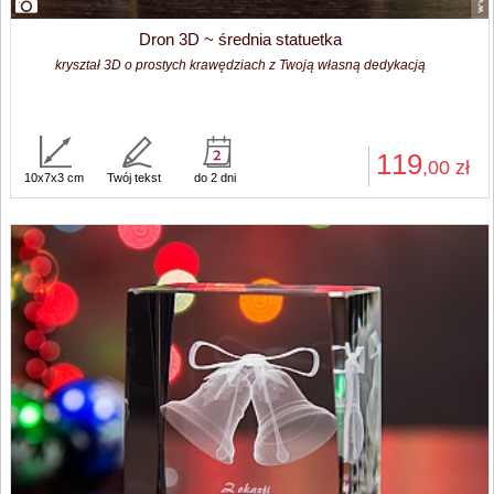
Dron 3D ~ średnia statuetka
kryształ 3D o prostych krawędziach z Twoją własną dedykacją
119
,00
zł
10x7x3 cm
Twój tekst
do 2 dni