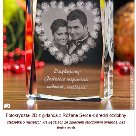
Fotokryształ 2D z girlandą » Różane Serce « średni ozdobny
statuetka o naciętych krawędziach ze zdjęciem otoczonym girlandą, bez
limitu osób