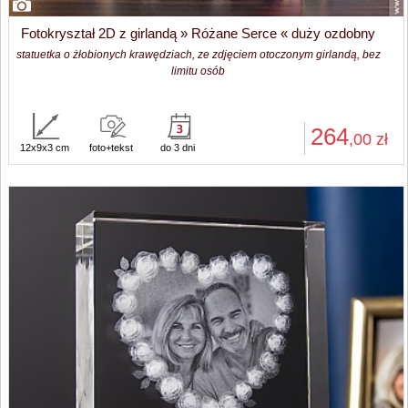
Fotokryształ 2D z girlandą » Różane Serce « duży ozdobny
statuetka o żłobionych krawędziach, ze zdjęciem otoczonym girlandą, bez
limitu osób
264
,00
zł
12x9x3 cm
foto+tekst
do 3 dni