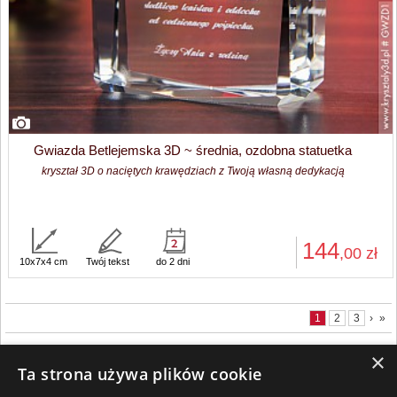
Gwiazda Betlejemska 3D ~ średnia, ozdobna statuetka
kryształ 3D o naciętych krawędziach z Twoją własną dedykacją
144
,00
zł
10x7x4 cm
Twój tekst
do 2 dni
1
2
3
›
»
×
Ta strona używa plików cookie