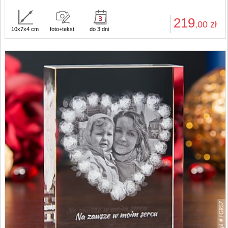
219
,00
zł
10x7x4 cm
foto+tekst
do 3 dni