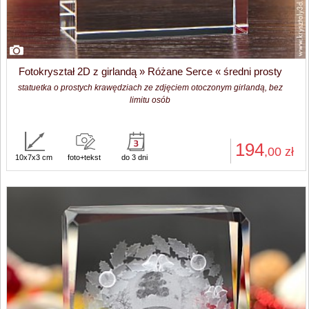
Fotokryształ 2D z girlandą » Różane Serce « średni prosty
statuetka o prostych krawędziach ze zdjęciem otoczonym girlandą, bez
limitu osób
194
,00
zł
10x7x3 cm
foto+tekst
do 3 dni