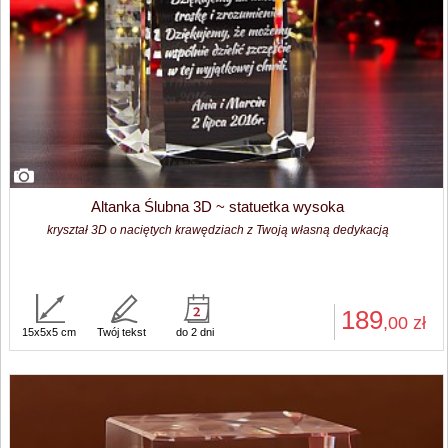
Altanka Ślubna 3D ~ statuetka wysoka
kryształ 3D o naciętych krawędziach z Twoją własną dedykacją
189
,00
zł
15x5x5 cm
Twój tekst
do 2 dni