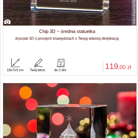
Chip 3D ~ średnia statuetka
kryształ 3D o prostych krawędziach z Twoją własną dedykacją
119
,00
zł
10x7x3 cm
Twój tekst
do 2 dni