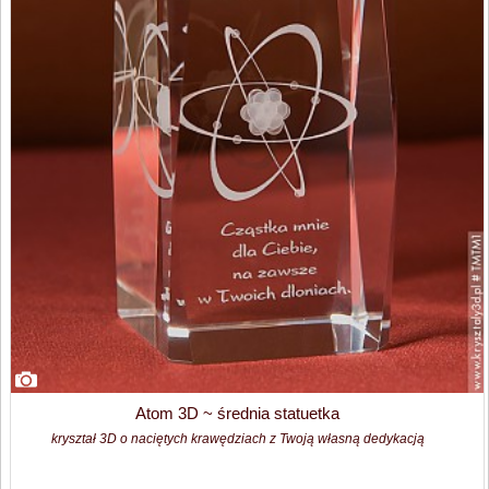
Atom 3D ~ średnia statuetka
kryształ 3D o naciętych krawędziach z Twoją własną dedykacją