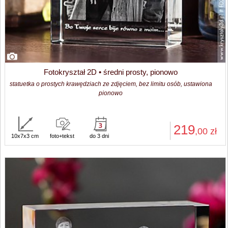
Fotokryształ 2D • średni prosty, pionowo
statuetka o prostych krawędziach ze zdjęciem, bez limitu osób, ustawiona
pionowo
219
,00
zł
10x7x3 cm
foto+tekst
do 3 dni