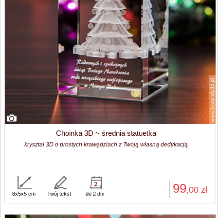
Choinka 3D ~ średnia statuetka
kryształ 3D o prostych krawędziach z Twoją własną dedykacją
99
,00
zł
8x5x5 cm
Twój tekst
do 2 dni