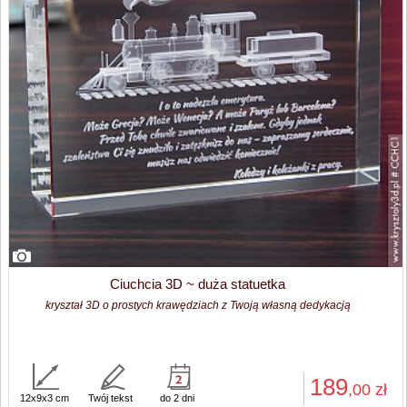
Ciuchcia 3D ~ duża statuetka
kryształ 3D o prostych krawędziach z Twoją własną dedykacją
189
,00
zł
12x9x3 cm
Twój tekst
do 2 dni