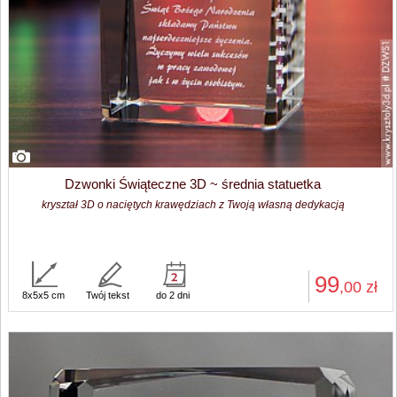
Dzwonki Świąteczne 3D ~ średnia statuetka
kryształ 3D o naciętych krawędziach z Twoją własną dedykacją
99
,00
zł
8x5x5 cm
Twój tekst
do 2 dni