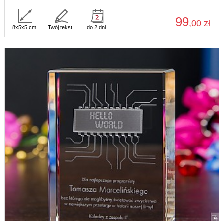
99
,00
zł
8x5x5 cm
Twój tekst
do 2 dni