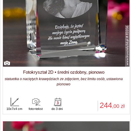
Fotokryształ 2D • średni ozdobny, pionowo
statuetka o naciętych krawędziach ze zdjęciem, bez limitu osób, ustawiona
pionowo
244
,00
zł
10x7x4 cm
foto+tekst
do 3 dni