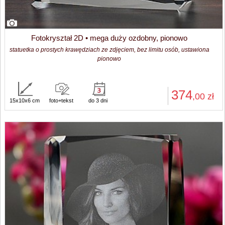
Fotokryształ 2D • mega duży ozdobny, pionowo
statuetka o prostych krawędziach ze zdjęciem, bez limitu osób, ustawiona
pionowo
374
,00
zł
15x10x6 cm
foto+tekst
do 3 dni