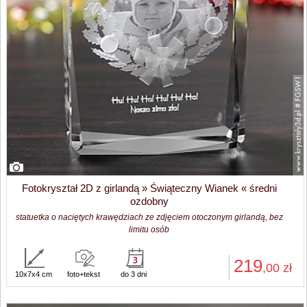
Fotokryształ 2D z girlandą » Świąteczny Wianek « średni
ozdobny
statuetka o naciętych krawędziach ze zdjęciem otoczonym girlandą, bez
limitu osób
219
,00
zł
10x7x4 cm
foto+tekst
do 3 dni