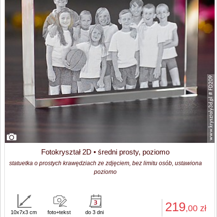
Fotokryształ 2D • średni prosty, poziomo
statuetka o prostych krawędziach ze zdjęciem, bez limitu osób, ustawiona
poziomo
219
,00
zł
10x7x3 cm
foto+tekst
do 3 dni