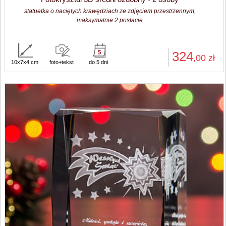
statuetka o naciętych krawędziach ze zdjęciem przestrzennym,
maksymalnie 2 postacie
324
,00
zł
10x7x4 cm
foto+tekst
do 5 dni