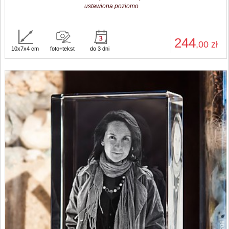
ustawiona poziomo
244
,00
zł
10x7x4 cm
foto+tekst
do 3 dni