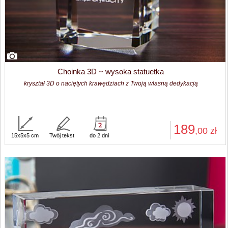
Choinka 3D ~ wysoka statuetka
kryształ 3D o naciętych krawędziach z Twoją własną dedykacją
189
,00
zł
15x5x5 cm
Twój tekst
do 2 dni