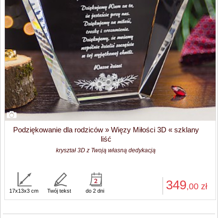
Podziękowanie dla rodziców » Więzy Miłości 3D « szklany
liść
kryształ 3D z Twoją własną dedykacją
349
,00
zł
17x13x3 cm
Twój tekst
do 2 dni