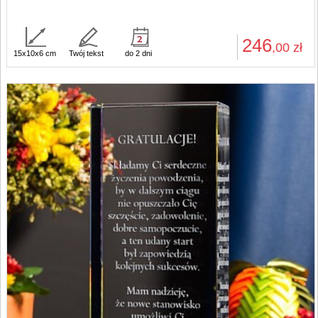
246
,00
zł
15x10x6 cm
Twój tekst
do 2 dni