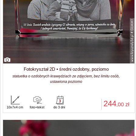
Fotokryształ 2D • średni ozdobny, poziomo
statuetka o ozdobnych krawędziach ze zdjęciem, bez limitu osób,
ustawiona poziomo
244
,00
zł
10x7x4 cm
foto+tekst
do 3 dni