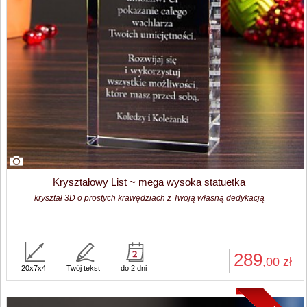
Kryształowy List ~ mega wysoka statuetka
kryształ 3D o prostych krawędziach z Twoją własną dedykacją
289
,00
zł
20x7x4
Twój tekst
do 2 dni