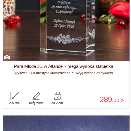
Para Młoda 3D w Altance ~ mega wysoka statuetka
kryształ 3D o prostych krawędziach z Twoją własną dedykacją
289
,00
zł
20x7x4
Twój tekst
do 2 dni