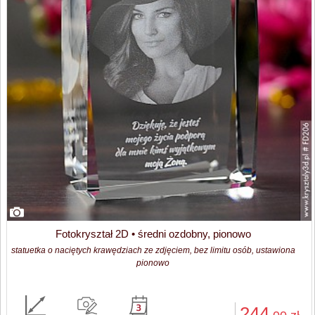
Fotokryształ 2D • średni ozdobny, pionowo
statuetka o naciętych krawędziach ze zdjęciem, bez limitu osób, ustawiona
pionowo
244