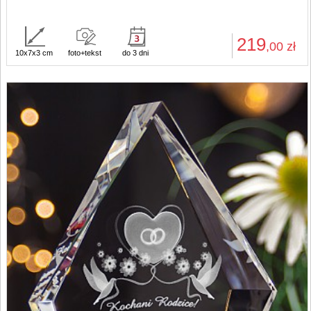
219
,00
zł
10x7x3 cm
foto+tekst
do 3 dni