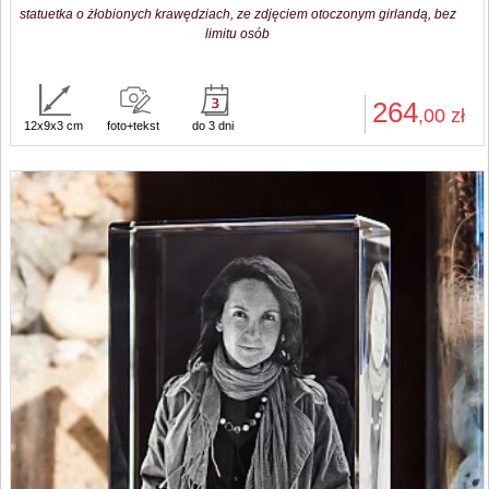
statuetka o żłobionych krawędziach, ze zdjęciem otoczonym girlandą, bez
limitu osób
264
,00
zł
12x9x3 cm
foto+tekst
do 3 dni