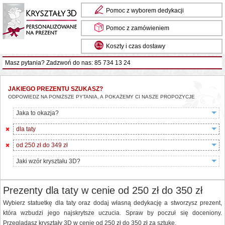
Pomoc z wyborem dedykacji
Pomoc z zamówieniem
Koszty i czas dostawy
Masz pytania? Zadzwoń do nas: 85 734 13 24
JAKIEGO PREZENTU SZUKASZ?
ODPOWIEDZ NA PONIŻSZE PYTANIA, A POKAŻEMY CI NASZE PROPOZYCJE
Jaka to okazja?
dla taty
od 250 zł do 349 zł
Jaki wzór kryształu 3D?
Prezenty dla taty w cenie od 250 zł do 350 zł
Wybierz statuetkę dla taty oraz dodaj własną dedykację a stworzysz prezent,
która wzbudzi jego najskrytsze uczucia. Spraw by poczuł się doceniony.
Przeglądasz kryształy 3D w cenie od 250 zł do 350 zł za sztukę.