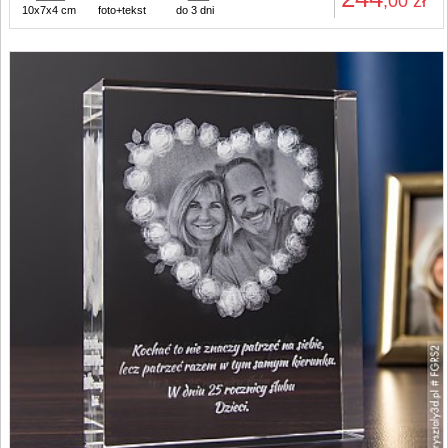
,00
zł
10x7x4 cm
foto+tekst
do 3 dni