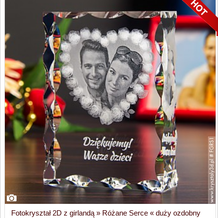
Fotokryształ 2D z girlandą » Różane Serce « duży ozdobny