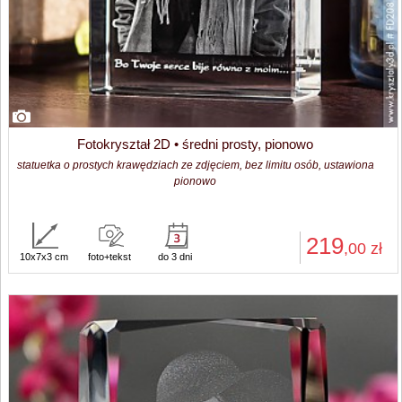
Fotokryształ 2D • średni prosty, pionowo
statuetka o prostych krawędziach ze zdjęciem, bez limitu osób, ustawiona
pionowo
219
,00
zł
10x7x3 cm
foto+tekst
do 3 dni