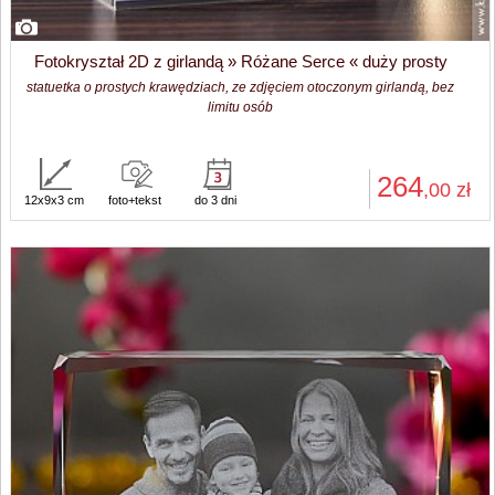
Fotokryształ 2D z girlandą » Różane Serce « duży prosty
statuetka o prostych krawędziach, ze zdjęciem otoczonym girlandą, bez
limitu osób
264
,00
zł
12x9x3 cm
foto+tekst
do 3 dni