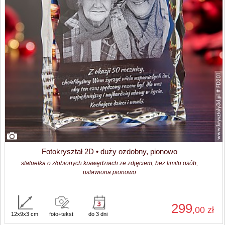
Fotokryształ 2D • duży ozdobny, pionowo
statuetka o żłobionych krawędziach ze zdjęciem, bez limitu osób,
ustawiona pionowo
299
,00
zł
12x9x3 cm
foto+tekst
do 3 dni