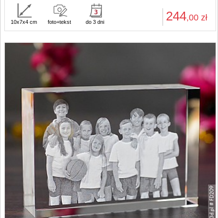
244
,00
zł
10x7x4 cm
foto+tekst
do 3 dni