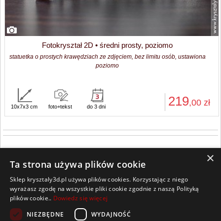
Fotokryształ 2D • średni prosty, poziomo
statuetka o prostych krawędziach ze zdjęciem, bez limitu osób, ustawiona
poziomo
219
,00
zł
10x7x3 cm
foto+tekst
do 3 dni
×
Ta strona używa plików cookie
Sklep krysztaly3d.pl używa plików cookies. Korzystając z niego
Wszelkie prawa zastrzeżone
wyrażasz zgodę na wszystkie pliki cookie zgodnie z naszą Polityką
plików cookie..
Dowiedz się więcej
Kontakt
Współpraca
Regulamin
Polityka Cookies
NIEZBĘDNE
WYDAJNOŚĆ
Pomoc
Strona główna