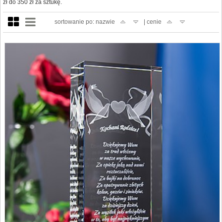
zł do 350 zł za sztukę.
sortowanie po: nazwie
| cenie