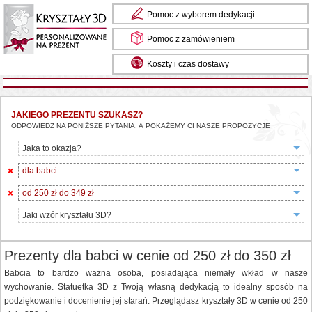
Pomoc z wyborem dedykacji
Pomoc z zamówieniem
Koszty i czas dostawy
Masz pytania? Zadzwoń do nas: 85 734 13 24
JAKIEGO PREZENTU SZUKASZ?
ODPOWIEDZ NA PONIŻSZE PYTANIA, A POKAŻEMY CI NASZE PROPOZYCJE
Jaka to okazja?
dla babci
od 250 zł do 349 zł
Jaki wzór kryształu 3D?
Prezenty dla babci w cenie od 250 zł do 350 zł
Babcia to bardzo ważna osoba, posiadająca niemały wkład w nasze
wychowanie. Statuetka 3D z Twoją własną dedykacją to idealny sposób na
podziękowanie i docenienie jej starań. Przeglądasz kryształy 3D w cenie od 250