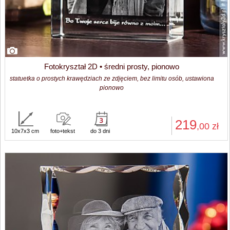
Fotokryształ 2D • średni prosty, pionowo
statuetka o prostych krawędziach ze zdjęciem, bez limitu osób, ustawiona
pionowo
219
,00
zł
10x7x3 cm
foto+tekst
do 3 dni