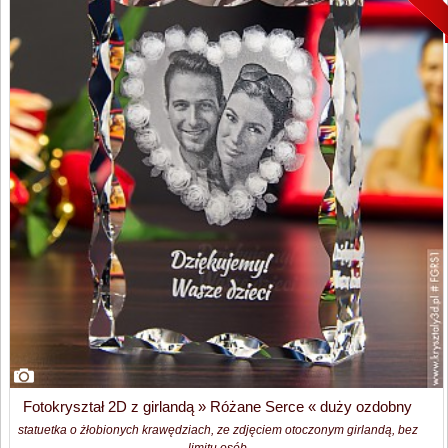
Fotokryształ 2D z girlandą » Różane Serce « duży ozdobny
statuetka o żłobionych krawędziach, ze zdjęciem otoczonym girlandą, bez