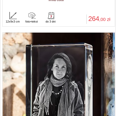
limitu osób
264
,00
zł
12x9x3 cm
foto+tekst
do 3 dni