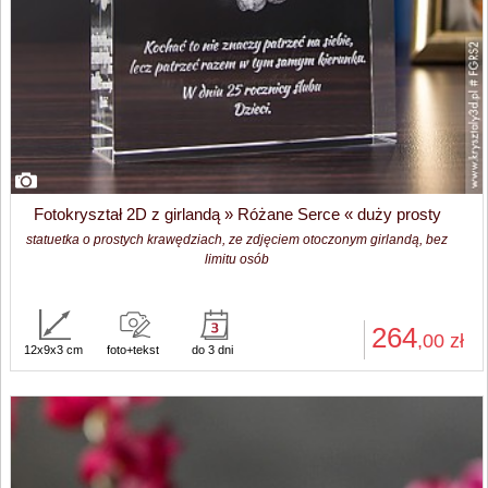
Fotokryształ 2D z girlandą » Różane Serce « duży prosty
statuetka o prostych krawędziach, ze zdjęciem otoczonym girlandą, bez
limitu osób
264
,00
zł
12x9x3 cm
foto+tekst
do 3 dni