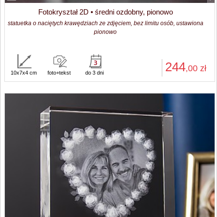
Fotokryształ 2D • średni ozdobny, pionowo
statuetka o naciętych krawędziach ze zdjęciem, bez limitu osób, ustawiona
pionowo
244
,00
zł
10x7x4 cm
foto+tekst
do 3 dni