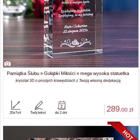
Pamiątka Ślubu » Gołąbki Miłości « mega wysoka statuetka
kryształ 3D o prostych krawędziach z Twoją własną dedykacją
289
,00
zł
20x7x4
Twój tekst
do 2 dni