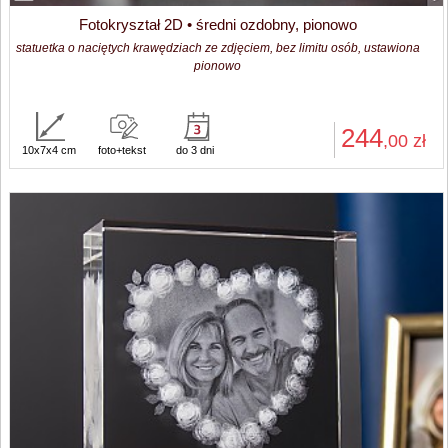
Fotokryształ 2D • średni ozdobny, pionowo
statuetka o naciętych krawędziach ze zdjęciem, bez limitu osób, ustawiona
pionowo
244
,00
zł
10x7x4 cm
foto+tekst
do 3 dni