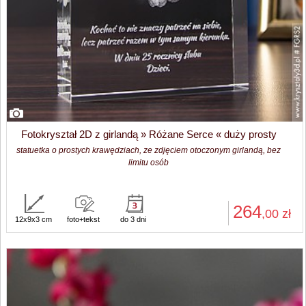
Fotokryształ 2D z girlandą » Różane Serce « duży prosty
statuetka o prostych krawędziach, ze zdjęciem otoczonym girlandą, bez
limitu osób
264
,00
zł
12x9x3 cm
foto+tekst
do 3 dni