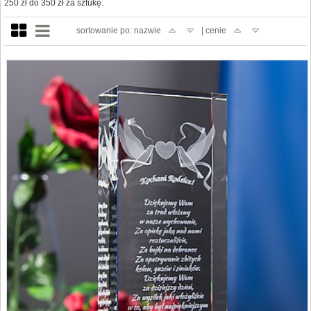
250 zł do 350 zł za sztukę.
sortowanie po: nazwie
| cenie