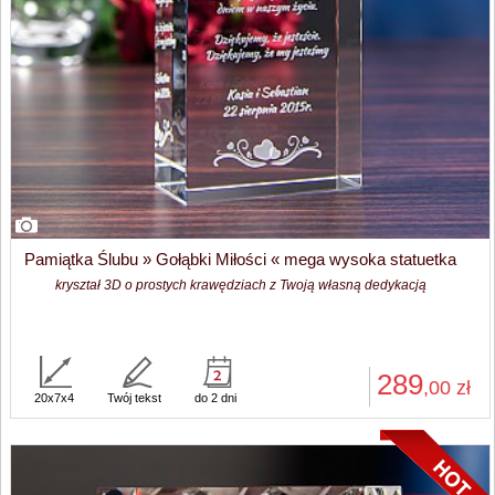
Pamiątka Ślubu » Gołąbki Miłości « mega wysoka statuetka
kryształ 3D o prostych krawędziach z Twoją własną dedykacją
289
,00
zł
20x7x4
Twój tekst
do 2 dni