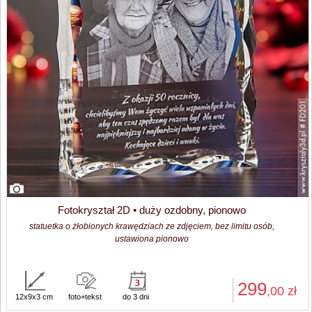
Fotokryształ 2D • duży ozdobny, pionowo
statuetka o żłobionych krawędziach ze zdjęciem, bez limitu osób,
ustawiona pionowo
299
,00
zł
12x9x3 cm
foto+tekst
do 3 dni