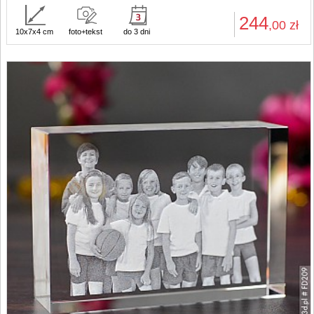
244
,00
zł
10x7x4 cm
foto+tekst
do 3 dni