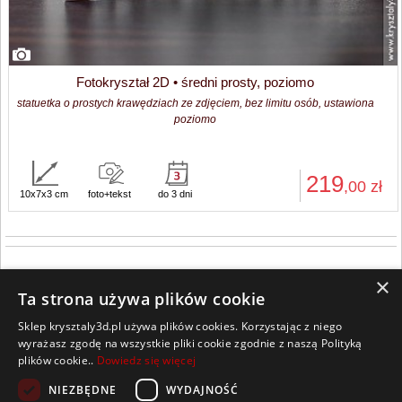
Fotokryształ 2D • średni prosty, poziomo
statuetka o prostych krawędziach ze zdjęciem, bez limitu osób, ustawiona
poziomo
219
,00
zł
10x7x3 cm
foto+tekst
do 3 dni
×
Ta strona używa plików cookie
Sklep krysztaly3d.pl używa plików cookies. Korzystając z niego
Wszelkie prawa zastrzeżone
wyrażasz zgodę na wszystkie pliki cookie zgodnie z naszą Polityką
plików cookie..
Dowiedz się więcej
Kontakt
Współpraca
Regulamin
Polityka Cookies
NIEZBĘDNE
WYDAJNOŚĆ
Pomoc
Strona główna