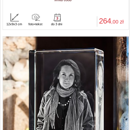
limitu osób
264
,00
zł
12x9x3 cm
foto+tekst
do 3 dni