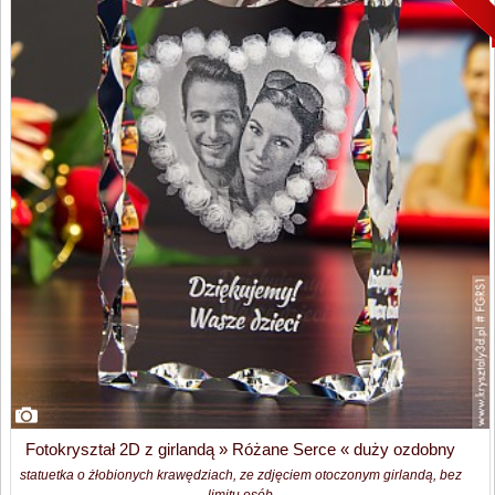
Fotokryształ 2D z girlandą » Różane Serce « duży ozdobny
statuetka o żłobionych krawędziach, ze zdjęciem otoczonym girlandą, bez