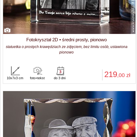
Fotokryształ 2D • średni prosty, pionowo
statuetka o prostych krawędziach ze zdjęciem, bez limitu osób, ustawiona
pionowo
219
,00
zł
10x7x3 cm
foto+tekst
do 3 dni