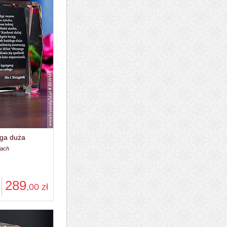
ega duża
iach
289
,00
zł