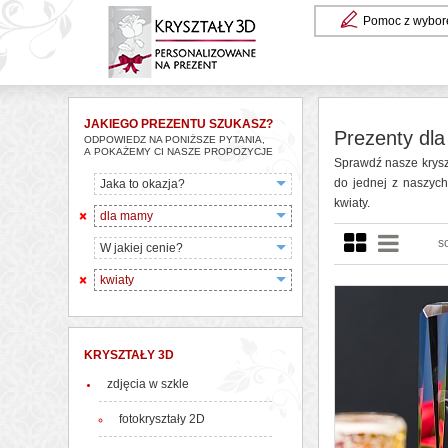
Pomoc z wybor
JAKIEGO PREZENTU SZUKASZ?
Prezenty dla
ODPOWIEDZ NA PONIŻSZE PYTANIA,
A POKAŻEMY CI NASZE PROPOZYCJE
Sprawdź nasze krysz
do jednej z naszyc
Jaka to okazja?
kwiaty.
dla mamy
s
W jakiej cenie?
kwiaty
KRYSZTAŁY 3D
zdjęcia w szkle
fotokryształy 2D