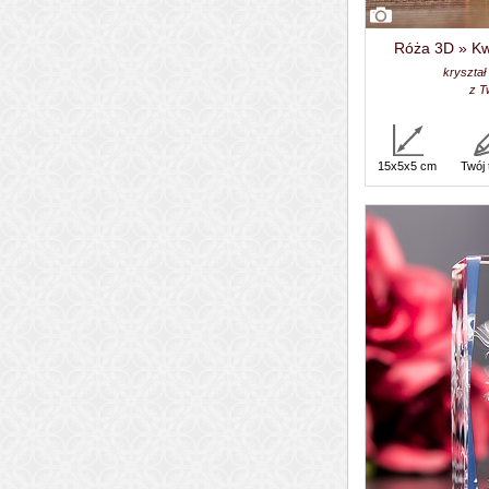
Róża 3D » Kwi
kryształ
z T
15x5x5 cm
Twój 