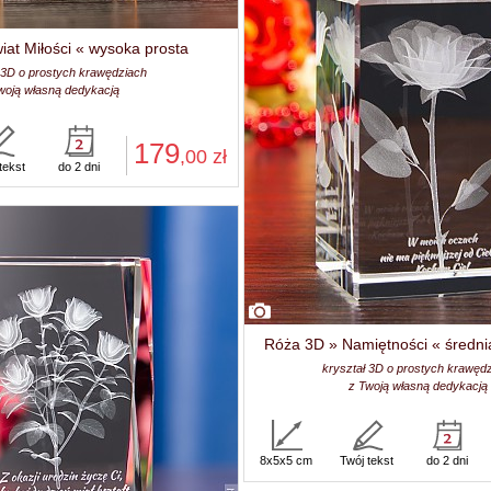
at Miłości « wysoka prosta
 3D o prostych krawędziach
woją własną dedykacją
179
,00
zł
tekst
do 2 dni
Róża 3D » Namiętności « średni
kryształ 3D o prostych krawęd
z Twoją własną dedykacją
8x5x5 cm
Twój tekst
do 2 dni