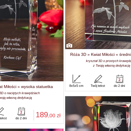
Róża 3D » Kwiat Miłości « średni
kryształ 3D o prostych krawęd
z Twoją własną dedykacją
8x5x5 cm
Twój tekst
do 2 dni
t Miłości « wysoka statuetka
 3D o naciętych krawędziach
woją własną dedykacją
189
,00
zł
tekst
do 2 dni