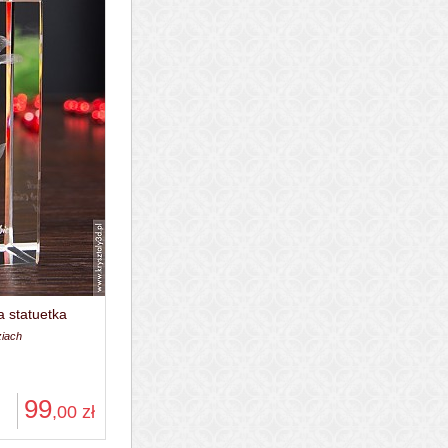
a statuetka
ziach
99
,00
zł