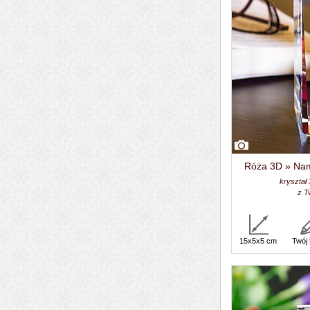
Róża 3D » Nam
kryształ
z T
15x5x5 cm
Twój 