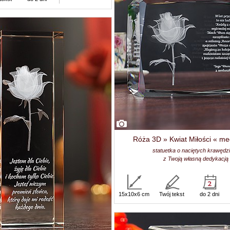
Róża 3D » Kwiat Miłości « m
statuetka o naciętych krawędz
z Twoją własną dedykacją
15x10x6 cm
Twój tekst
do 2 dni