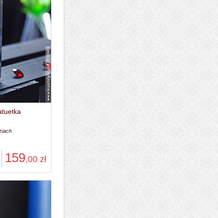
atuetka
ziach
159
,00
zł