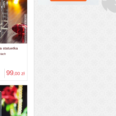
a statuetka
ziach
99
,00
zł