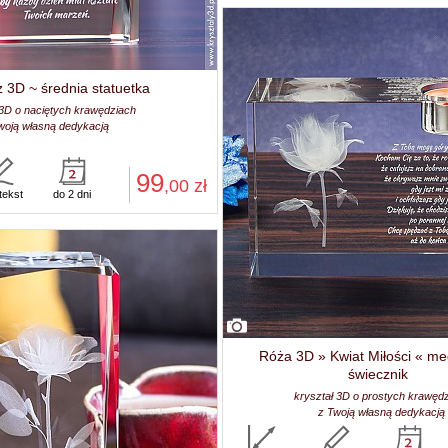
 3D ~ średnia statuetka
 3D o naciętych krawędziach
woją własną dedykacją
99
,00
zł
tekst
do 2 dni
Róża 3D » Kwiat Miłości « m
świecznik
kryształ 3D o prostych krawęd
z Twoją własną dedykacją