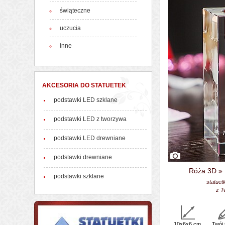
świąteczne
uczucia
inne
AKCESORIA DO STATUETEK
podstawki LED szklane
podstawki LED z tworzywa
podstawki LED drewniane
podstawki drewniane
Róża 3D » K
podstawki szklane
statuet
z T
10x6x6 cm
Twój 