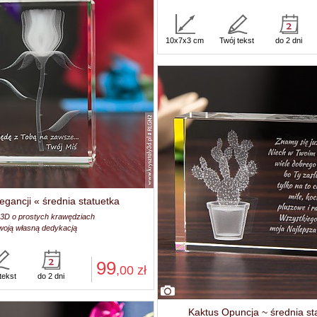
10x7x3 cm
Twój tekst
do 2 dni
egancji « średnia statuetka
 3D o prostych krawędziach
woją własną dedykacją
99
,00
zł
tekst
do 2 dni
Kaktus Opuncja ~ średnia st