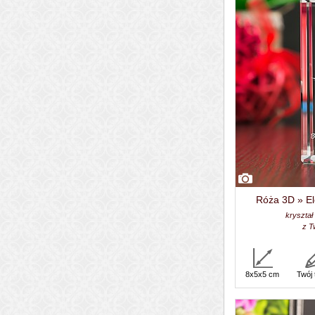
Róża 3D » El
kryształ
z T
8x5x5 cm
Twój 