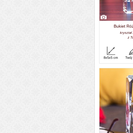
Bukiet Róż
kryształ
z T
8x5x5 cm
Twój 