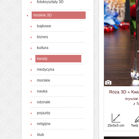
fotokryształy 3D
modele 3D
bajkowe
biznes
kultura
kwiaty
medycyna
morskie
nauka
Róża 3D » Kwia
kryształ
odznaki
z T
pojazdy
religijne
15x5x5 cm
Twój 
ślub