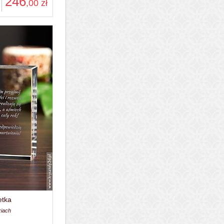
246
,00
zł
etka
ziach