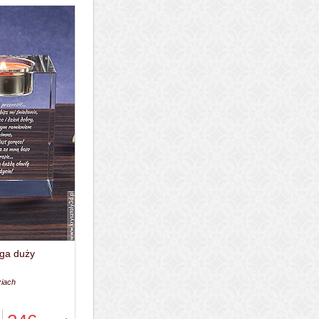
ega duży
ziach