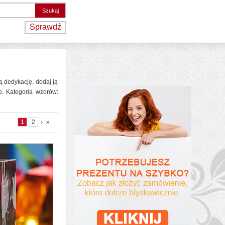
Sprawdź
 dedykację, dodaj ją
ce. Kategoria wzorów:
1
2
›
»