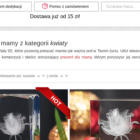
em dedykacji
Pomoc z zamówieniem
Dostawa już od 15 zł!
 mamy z kategorii
kwiaty
tały 3D, które pozwolą pokazać mamie jak ważna jest w Twoim życiu. Ułóż własną
h kompozycji i stwórz wzruszający
prezent dla mamy
, którym poruszysz jej ser
ortowanie po: nazwie
| cenie