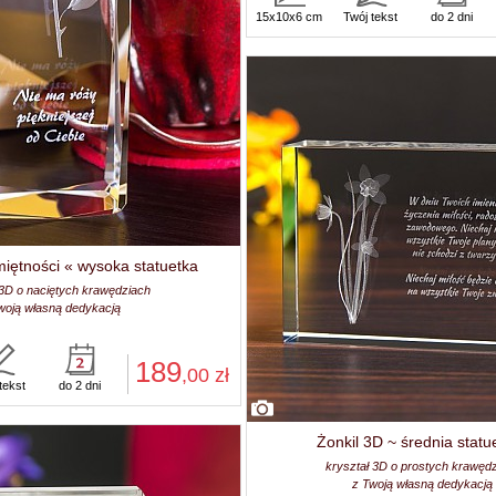
15x10x6 cm
Twój tekst
do 2 dni
iętności « wysoka statuetka
 3D o naciętych krawędziach
woją własną dedykacją
189
,00
zł
tekst
do 2 dni
Żonkil 3D ~ średnia statu
kryształ 3D o prostych krawęd
z Twoją własną dedykacją