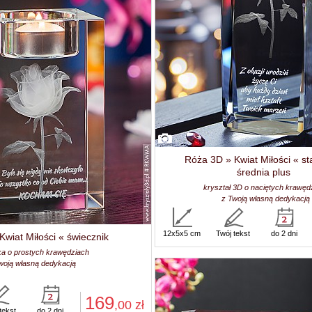
Róża 3D » Kwiat Miłości « st
średnia plus
kryształ 3D o naciętych krawęd
z Twoją własną dedykacją
12x5x5 cm
Twój tekst
do 2 dni
wiat Miłości « świecznik
ka o prostych krawędziach
woją własną dedykacją
169
,00
zł
tekst
do 2 dni