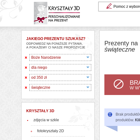
Pomoc z wybor
JAKIEGO PREZENTU SZUKASZ?
Prezenty na 
ODPOWIEDZ NA PONIŻSZE PYTANIA,
A POKAŻEMY CI NASZE PROPOZYCJE
świąteczne
Boże Narodzenie
dla niego
od 350 zł
BR
świąteczne
W W
KRYSZTAŁY 3D
Brak produktów
zdjęcia w szkle
produktów.
Kli
fotokryształy 2D