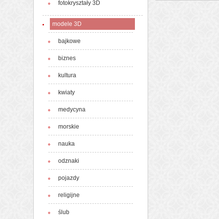
fotokryształy 3D
modele 3D
bajkowe
biznes
kultura
kwiaty
medycyna
morskie
nauka
odznaki
pojazdy
religijne
ślub