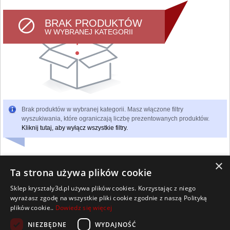
BRAK PRODUKTÓW
W WYBRANEJ KATEGORII
Brak produktów w wybranej kategorii. Masz włączone filtry
wyszukiwania, które ograniczają liczbę prezentowanych produktów.
Kliknij tutaj, aby wyłącz wszystkie filtry.
×
Ta strona używa plików cookie
Sklep krysztaly3d.pl używa plików cookies. Korzystając z niego
Wszelkie prawa zastrzeżone
wyrażasz zgodę na wszystkie pliki cookie zgodnie z naszą Polityką
Kontakt
Współpraca
Regulamin
Polityka Cookies
plików cookie..
Dowiedz się więcej
Pomoc
Strona główna
NIEZBĘDNE
WYDAJNOŚĆ