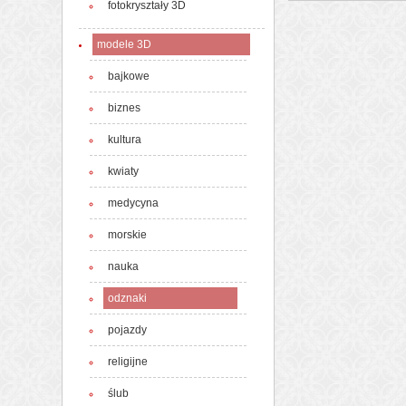
fotokryształy 3D
modele 3D
bajkowe
biznes
kultura
kwiaty
medycyna
morskie
nauka
odznaki
pojazdy
religijne
ślub