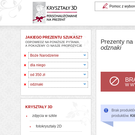
Pomoc z wybor
JAKIEGO PREZENTU SZUKASZ?
Prezenty na 
ODPOWIEDZ NA PONIŻSZE PYTANIA,
A POKAŻEMY CI NASZE PROPOZYCJE
odznaki
Boże Narodzenie
dla niego
od 350 zł
BR
odznaki
W W
KRYSZTAŁY 3D
Brak produktów
zdjęcia w szkle
produktów.
Kli
fotokryształy 2D