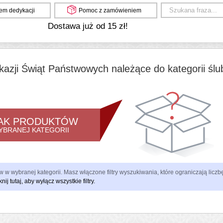
em dedykacji
Pomoc z zamówieniem
Dostawa już od 15 zł!
kazji Świąt Państwowych należące do kategorii ślu
AK PRODUKTÓW
YBRANEJ KATEGORII
 w wybranej kategorii. Masz włączone filtry wyszukiwania, które ograniczają lic
knij tutaj, aby wyłącz wszystkie filtry.