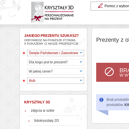
Pomoc z wybor
JAKIEGO PREZENTU SZUKASZ?
Prezenty z o
ODPOWIEDZ NA PONIŻSZE PYTANIA,
A POKAŻEMY CI NASZE PROPOZYCJE
Święta Państwowe i Zawodowe
Dla kogo jest to prezent?
BR
W jakiej cenie?
W W
ślub
Brak produktów
KRYSZTAŁY 3D
produktów.
Kli
zdjęcia w szkle
fotokryształy 2D