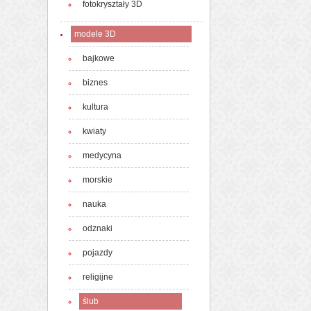
fotokryształy 3D
modele 3D
bajkowe
biznes
kultura
kwiaty
medycyna
morskie
nauka
odznaki
pojazdy
religijne
ślub