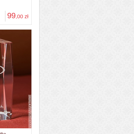
99
,00
zł
etka