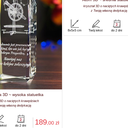
kryształ 3D o naciętych krawęd
z Twoją własną dedykacją
8x5x5 cm
Twój tekst
do 2 dni
a 3D ~ wysoka statuetka
 3D o naciętych krawędziach
woją własną dedykacją
189
,00
zł
tekst
do 2 dni