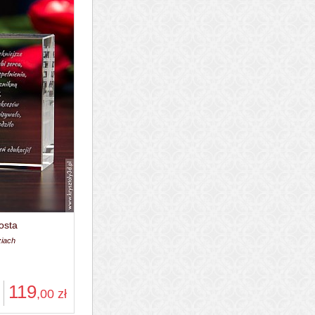
osta
ziach
119
,00
zł