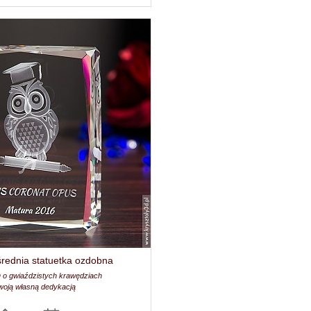
rednia statuetka ozdobna
D o gwiaździstych krawędziach
woją własną dedykacją