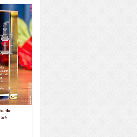
tuetka
ziach