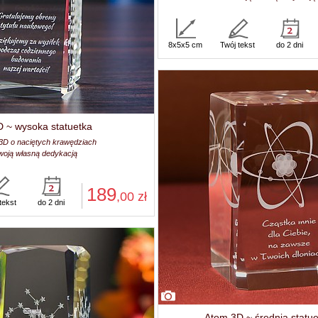
8x5x5 cm
Twój tekst
do 2 dni
 ~ wysoka statuetka
 3D o naciętych krawędziach
woją własną dedykacją
189
,00
zł
tekst
do 2 dni
Atom 3D ~ średnia statu