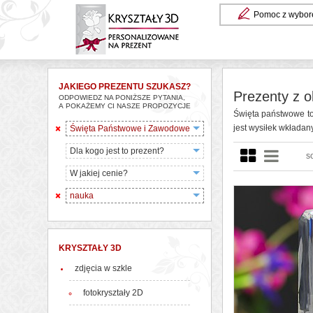
Pomoc z wybor
JAKIEGO PREZENTU SZUKASZ?
Prezenty z o
ODPOWIEDZ NA PONIŻSZE PYTANIA,
A POKAŻEMY CI NASZE PROPOZYCJE
Święta państwowe to
jest wysiłek wkładan
Święta Państwowe i Zawodowe
Dla kogo jest to prezent?
s
W jakiej cenie?
nauka
KRYSZTAŁY 3D
zdjęcia w szkle
fotokryształy 2D