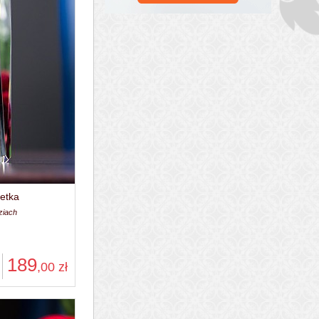
etka
ziach
189
,00
zł