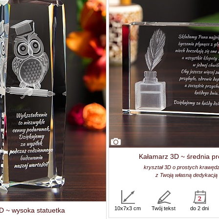
Kałamarz 3D ~ średnia pr
kryształ 3D o prostych krawęd
z Twoją własną dedykacją
10x7x3 cm
Twój tekst
do 2 dni
D ~ wysoka statuetka