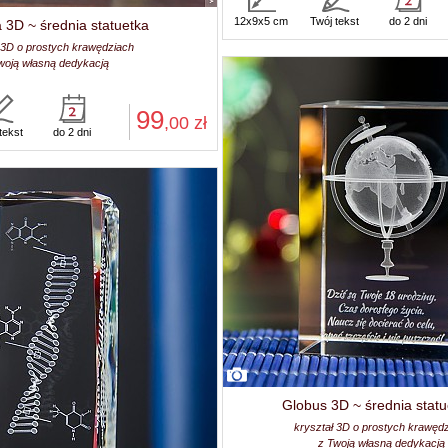
12x9x5 cm
Twój tekst
do 2 dni
 3D ~ średnia statuetka
 3D o prostych krawędziach
woją własną dedykacją
99
,00
zł
tekst
do 2 dni
Globus 3D ~ średnia statu
kryształ 3D o prostych krawęd
z Twoją własną dedykacją