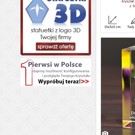
kryształ
z T
15x5x5 cm
Twój 