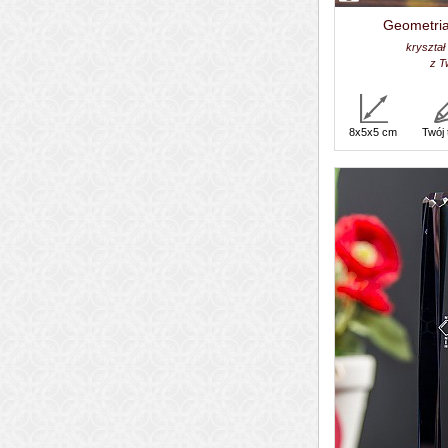
Geometria
kryształ
z T
8x5x5 cm
Twój 