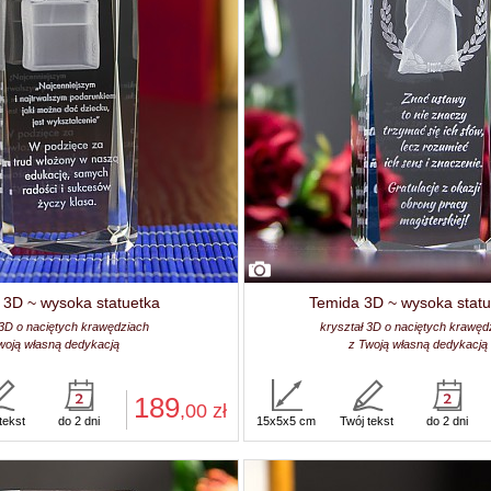
 3D ~ wysoka statuetka
Temida 3D ~ wysoka statu
 3D o naciętych krawędziach
kryształ 3D o naciętych krawęd
woją własną dedykacją
z Twoją własną dedykacją
189
,00
zł
tekst
do 2 dni
15x5x5 cm
Twój tekst
do 2 dni