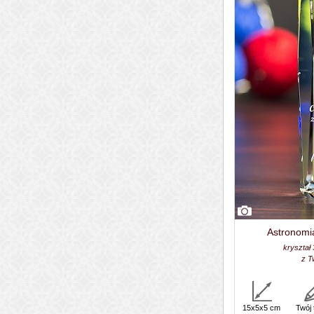
Astronomi
kryształ
z T
15x5x5 cm
Twój 