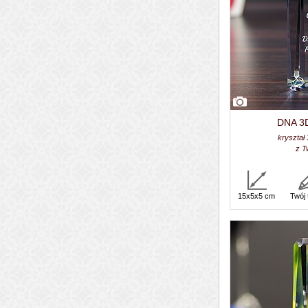
DNA 3D
kryształ
z T
15x5x5 cm
Twój 