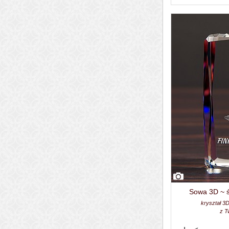
Sowa 3D ~ ś
kryształ 3
z T