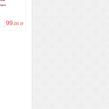
ziach
99
,00
zł