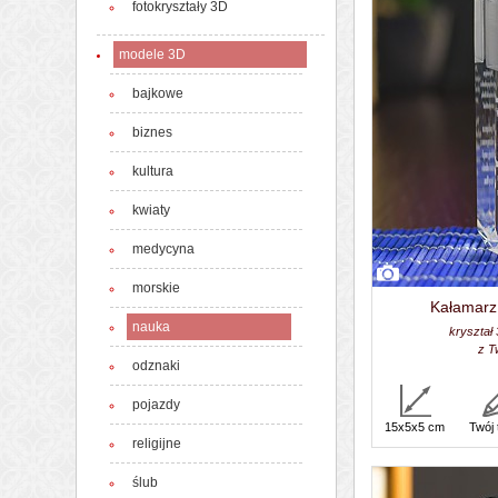
fotokryształy 3D
modele 3D
bajkowe
biznes
kultura
kwiaty
medycyna
morskie
Kałamarz
nauka
kryształ
z T
odznaki
pojazdy
15x5x5 cm
Twój 
religijne
ślub