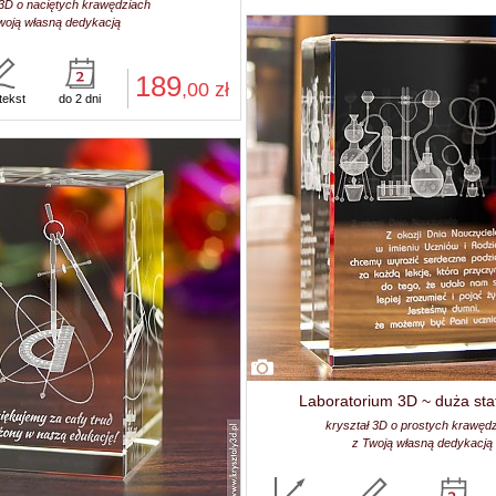
 3D o naciętych krawędziach
woją własną dedykacją
189
,00
zł
tekst
do 2 dni
Laboratorium 3D ~ duża sta
kryształ 3D o prostych krawęd
z Twoją własną dedykacją