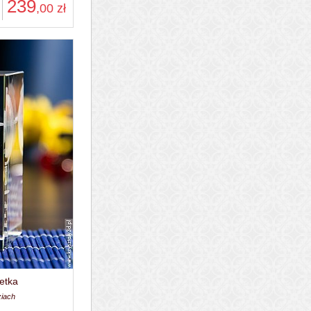
239
,00
zł
etka
ziach