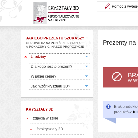
Pomoc z wybor
JAKIEGO PREZENTU SZUKASZ?
Prezenty na 
ODPOWIEDZ NA PONIŻSZE PYTANIA,
A POKAŻEMY CI NASZE PROPOZYCJE
Urodziny
Dla kogo jest to prezent?
BR
W jakiej cenie?
W W
Jaki wzór kryształu 3D?
Brak produktów
KRYSZTAŁY 3D
produktów.
Kli
zdjęcia w szkle
fotokryształy 2D