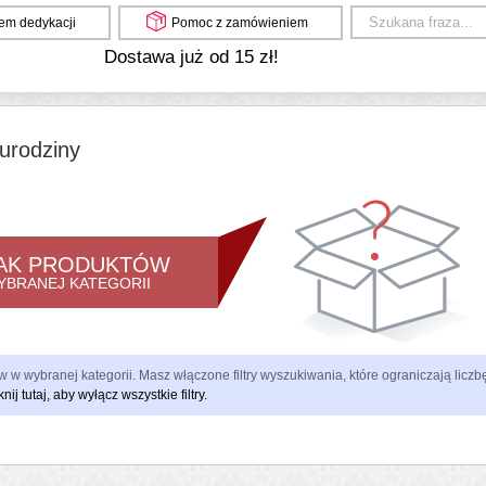
em dedykacji
Pomoc z zamówieniem
Dostawa już od 15 zł!
urodziny
AK PRODUKTÓW
YBRANEJ KATEGORII
 w wybranej kategorii. Masz włączone filtry wyszukiwania, które ograniczają lic
knij tutaj, aby wyłącz wszystkie filtry.