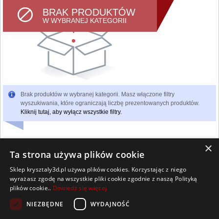
BRAK PRODUKTÓW
W WYBRANEJ KATEGORII
Brak produktów w wybranej kategorii. Masz włączone filtry
wyszukiwania, które ograniczają liczbę prezentowanych produktów.
Kliknij tutaj, aby wyłącz wszystkie filtry.
×
Ta strona używa plików cookie
Sklep krysztaly3d.pl używa plików cookies. Korzystając z niego
Wszelkie prawa zastrzeżone
wyrażasz zgodę na wszystkie pliki cookie zgodnie z naszą Polityką
Kontakt
Współpraca
Regulamin
Polityka Cookies
plików cookie..
Dowiedz się więcej
Pomoc
Strona główna
NIEZBĘDNE
WYDAJNOŚĆ