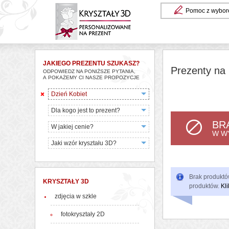
Pomoc z wybor
JAKIEGO PREZENTU SZUKASZ?
Prezenty na 
ODPOWIEDZ NA PONIŻSZE PYTANIA,
A POKAŻEMY CI NASZE PROPOZYCJE
Dzień Kobiet
Dla kogo jest to prezent?
BR
W jakiej cenie?
W W
Jaki wzór kryształu 3D?
Brak produktów
KRYSZTAŁY 3D
produktów.
Kli
zdjęcia w szkle
fotokryształy 2D