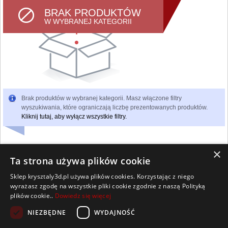
BRAK PRODUKTÓW
W WYBRANEJ KATEGORII
Brak produktów w wybranej kategorii. Masz włączone filtry
wyszukiwania, które ograniczają liczbę prezentowanych produktów.
Kliknij tutaj, aby wyłącz wszystkie filtry.
×
Ta strona używa plików cookie
Sklep krysztaly3d.pl używa plików cookies. Korzystając z niego
Wszelkie prawa zastrzeżone
wyrażasz zgodę na wszystkie pliki cookie zgodnie z naszą Polityką
Kontakt
Współpraca
Regulamin
Polityka Cookies
plików cookie..
Dowiedz się więcej
Pomoc
Strona główna
NIEZBĘDNE
WYDAJNOŚĆ