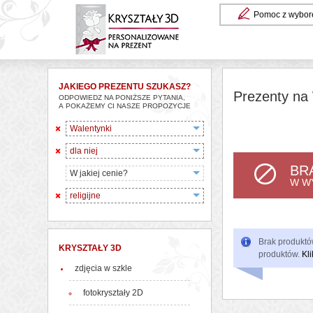
Pomoc z wybor
JAKIEGO PREZENTU SZUKASZ?
Prezenty na 
ODPOWIEDZ NA PONIŻSZE PYTANIA,
A POKAŻEMY CI NASZE PROPOZYCJE
Walentynki
dla niej
BR
W jakiej cenie?
W W
religijne
Brak produktów
KRYSZTAŁY 3D
produktów.
Kli
zdjęcia w szkle
fotokryształy 2D