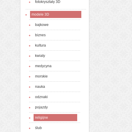
fotokryształy 3D
modele 3D
bajkowe
biznes
kultura
kwiaty
medycyna
morskie
nauka
odznaki
pojazdy
religijne
ślub