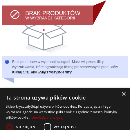
BRAK PRODUKTÓW
W WYBRANEJ KATEGORII
Brak produktów w wybranej kategorii. Masz włączone filtry
wyszukiwania, które ograniczają liczbę prezentowanych produktów.
Kliknij tutaj, aby wyłącz wszystkie filtry.
×
Ta strona używa plików cookie
Sklep krysztaly3d.pl używa plików cookies. Korzystając z niego
Wszelkie prawa zastrzeżone
wyrażasz zgodę na wszystkie pliki cookie zgodnie z naszą Polityką
Kontakt
Współpraca
Regulamin
Polityka Cookies
plików cookie..
Dowiedz się więcej
Pomoc
Strona główna
NIEZBĘDNE
WYDAJNOŚĆ