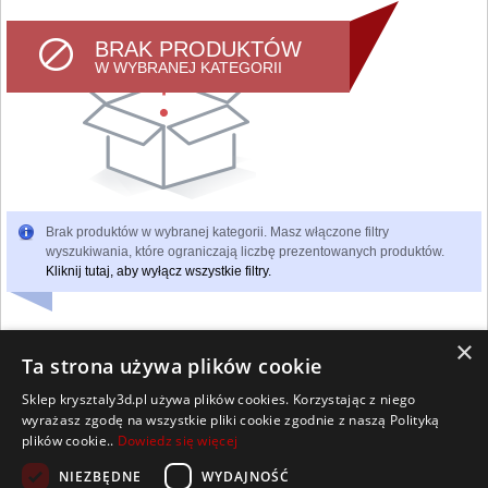
BRAK PRODUKTÓW
W WYBRANEJ KATEGORII
Brak produktów w wybranej kategorii. Masz włączone filtry
wyszukiwania, które ograniczają liczbę prezentowanych produktów.
Kliknij tutaj, aby wyłącz wszystkie filtry.
×
Ta strona używa plików cookie
Sklep krysztaly3d.pl używa plików cookies. Korzystając z niego
Wszelkie prawa zastrzeżone
wyrażasz zgodę na wszystkie pliki cookie zgodnie z naszą Polityką
Kontakt
Współpraca
Regulamin
Polityka Cookies
plików cookie..
Dowiedz się więcej
Pomoc
Strona główna
NIEZBĘDNE
WYDAJNOŚĆ