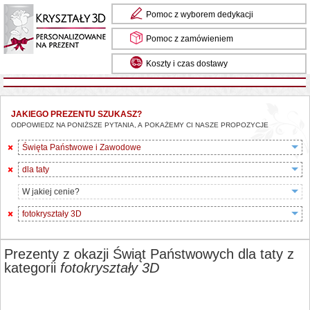
Pomoc z wyborem dedykacji
Pomoc z zamówieniem
Koszty i czas dostawy
JAKIEGO PREZENTU SZUKASZ?
ODPOWIEDZ NA PONIŻSZE PYTANIA, A POKAŻEMY CI NASZE PROPOZYCJE
Święta Państwowe i Zawodowe
dla taty
W jakiej cenie?
fotokryształy 3D
Prezenty z okazji Świąt Państwowych dla taty z
kategorii
fotokryształy 3D