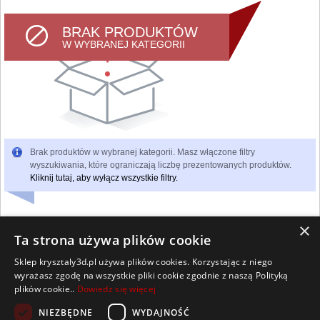
BRAK PRODUKTÓW
W WYBRANEJ KATEGORII
Brak produktów w wybranej kategorii. Masz włączone filtry
wyszukiwania, które ograniczają liczbę prezentowanych produktów.
Kliknij tutaj, aby wyłącz wszystkie filtry.
×
Ta strona używa plików cookie
Sklep krysztaly3d.pl używa plików cookies. Korzystając z niego
Wszelkie prawa zastrzeżone
wyrażasz zgodę na wszystkie pliki cookie zgodnie z naszą Polityką
Kontakt
Współpraca
Regulamin
Polityka Cookies
plików cookie..
Dowiedz się więcej
Pomoc
Strona główna
NIEZBĘDNE
WYDAJNOŚĆ