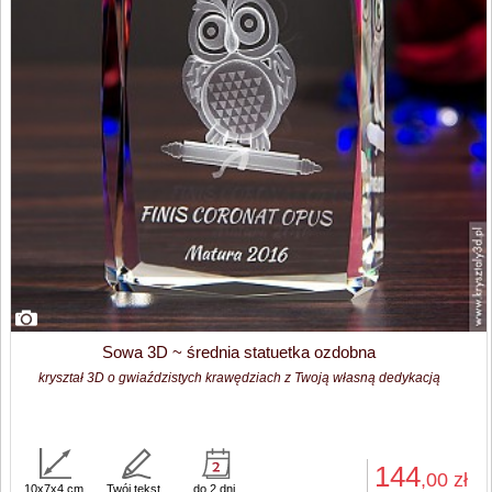
Sowa 3D ~ średnia statuetka ozdobna
kryształ 3D o gwiaździstych krawędziach z Twoją własną dedykacją
144
,00
zł
10x7x4 cm
Twój tekst
do 2 dni