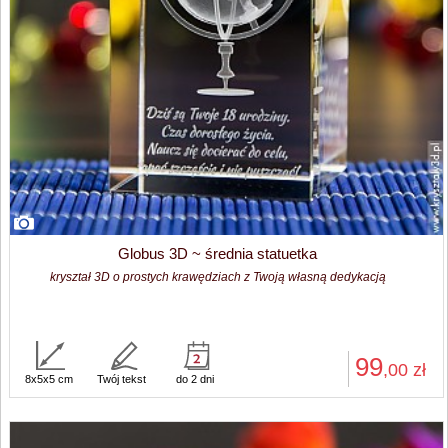
Globus 3D ~ średnia statuetka
kryształ 3D o prostych krawędziach z Twoją własną dedykacją
99
,00
zł
8x5x5 cm
Twój tekst
do 2 dni