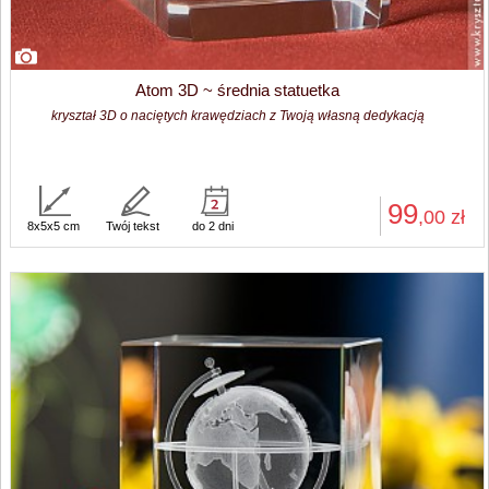
Atom 3D ~ średnia statuetka
kryształ 3D o naciętych krawędziach z Twoją własną dedykacją
99
,00
zł
8x5x5 cm
Twój tekst
do 2 dni