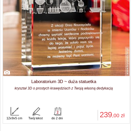
Laboratorium 3D ~ duża statuetka
kryształ 3D o prostych krawędziach z Twoją własną dedykacją
239
,00
zł
12x9x5 cm
Twój tekst
do 2 dni