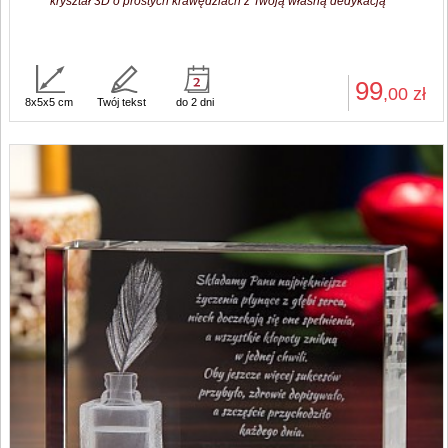
kryształ 3D o prostych krawędziach z Twoją własną dedykacją
99
,00
zł
8x5x5 cm
Twój tekst
do 2 dni