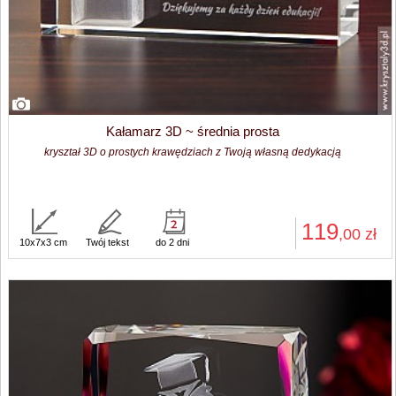
Kałamarz 3D ~ średnia prosta
kryształ 3D o prostych krawędziach z Twoją własną dedykacją
119
,00
zł
10x7x3 cm
Twój tekst
do 2 dni