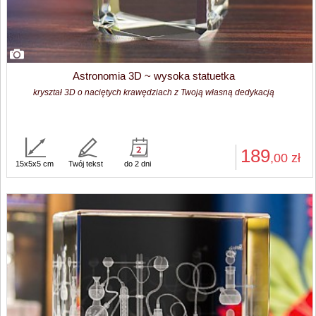
Astronomia 3D ~ wysoka statuetka
kryształ 3D o naciętych krawędziach z Twoją własną dedykacją
189
,00
zł
15x5x5 cm
Twój tekst
do 2 dni