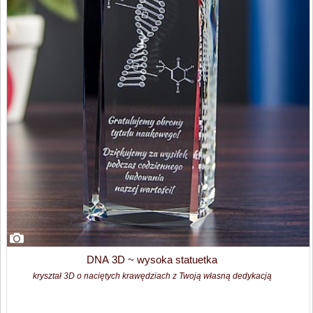
DNA 3D ~ wysoka statuetka
kryształ 3D o naciętych krawędziach z Twoją własną dedykacją