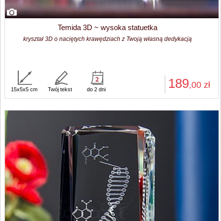
Temida 3D ~ wysoka statuetka
kryształ 3D o naciętych krawędziach z Twoją własną dedykacją
189
,00
zł
15x5x5 cm
Twój tekst
do 2 dni