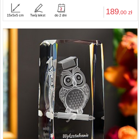
189
,00
zł
15x5x5 cm
Twój tekst
do 2 dni