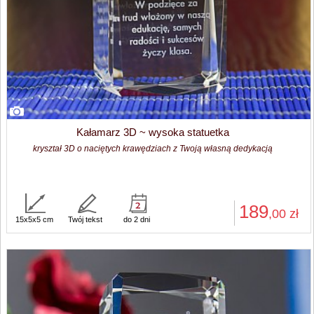
Kałamarz 3D ~ wysoka statuetka
kryształ 3D o naciętych krawędziach z Twoją własną dedykacją
189
,00
zł
15x5x5 cm
Twój tekst
do 2 dni