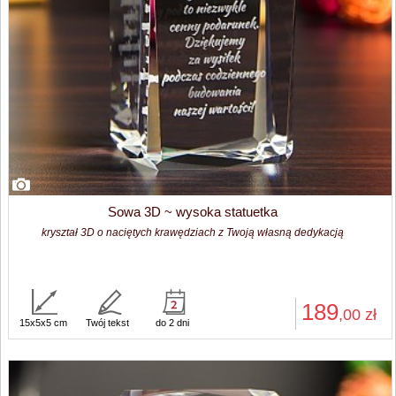
Sowa 3D ~ wysoka statuetka
kryształ 3D o naciętych krawędziach z Twoją własną dedykacją
189
,00
zł
15x5x5 cm
Twój tekst
do 2 dni