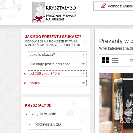
Pomoc z wybor
JAKIEGO PREZENTU SZUKASZ?
Prezenty w c
ODPOWIEDZ NA PONIŻSZE PYTANIA,
A POKAŻEMY CI NASZE PROPOZYCJE
W tej kategorii znajd
Jaka to okazja?
s
Dla kogo jest to prezent?
od 250 zł do 349 zł
nauka
KRYSZTAŁY 3D
zdjęcia w szkle
fotokryształy 2D