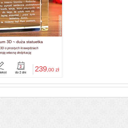
ium 3D ~ duża statuetka
 3D o prostych krawędziach
woją własną dedykacją
239
,00
zł
tekst
do 2 dni