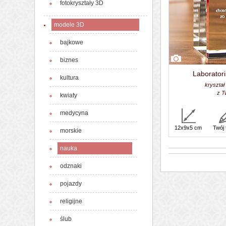
fotokryształy 3D
modele 3D
bajkowe
biznes
Laborator
kultura
kryształ
z T
kwiaty
medycyna
12x9x5 cm
Twój 
morskie
nauka
odznaki
pojazdy
religijne
ślub