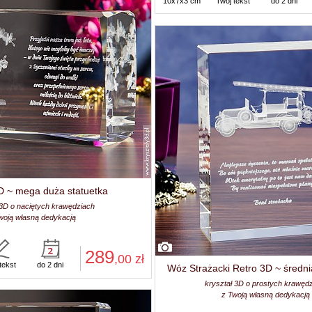
10x7x3 cm
Twój tekst
do 2 dni
D ~ mega duża statuetka
 3D o naciętych krawędziach
woją własną dedykacją
289
,00
zł
tekst
do 2 dni
Wóz Strażacki Retro 3D ~ średni
kryształ 3D o prostych krawęd
z Twoją własną dedykacją