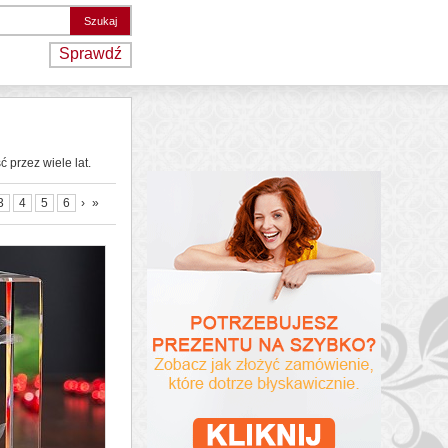
Sprawdź
 przez wiele lat.
3
4
5
6
›
»