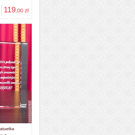
119
,00
zł
tatuetka