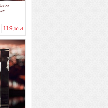
tuetka
ziach
119
,00
zł