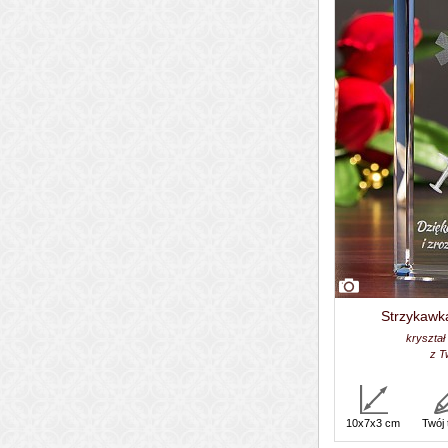
Strzykawka
kryształ
z T
10x7x3 cm
Twój 