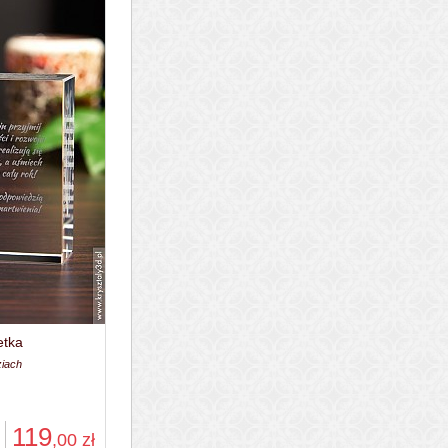
etka
ziach
119
,00
zł