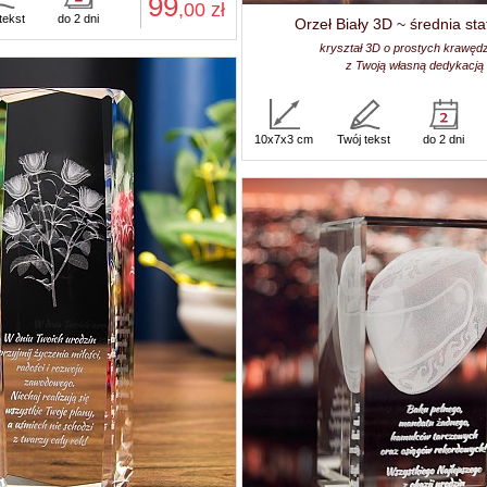
99
,00
zł
tekst
do 2 dni
Orzeł Biały 3D ~ średnia sta
kryształ 3D o prostych krawęd
z Twoją własną dedykacją
10x7x3 cm
Twój tekst
do 2 dni