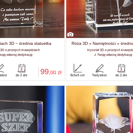
iach 3D ~ średnia statuetka
Róża 3D » Namiętności « średni
 3D o prostych krawędziach
kryształ 3D o prostych krawęd
woją własną dedykacją
z Twoją własną dedykacją
99
,00
zł
tekst
do 2 dni
8x5x5 cm
Twój tekst
do 2 dni