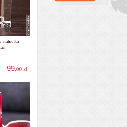
a statuetka
ziach
99
,00
zł