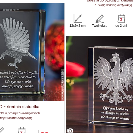
kryształ 3D o prostych krawęd
z Twoją własną dedykacją
12x9x3 cm
Twój tekst
do 2 dni
D ~ średnia statuetka
 3D o prostych krawędziach
woją własną dedykacją