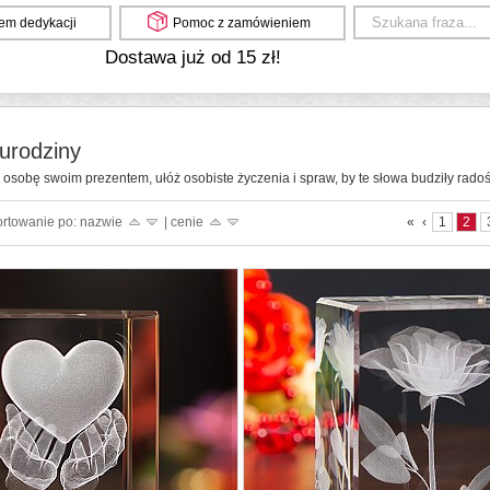
em dedykacji
Pomoc z zamówieniem
Dostawa już od 15 zł!
urodziny
sobę swoim prezentem, ułóż osobiste życzenia i spraw, by te słowa budziły radość
ortowanie po: nazwie
| cenie
«
‹
1
2