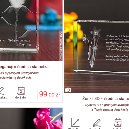
egancji « średnia statuetka
 3D o prostych krawędziach
woją własną dedykacją
99
,00
zł
tekst
do 2 dni
Żonkil 3D ~ średnia statu
kryształ 3D o prostych krawęd
z Twoją własną dedykacją