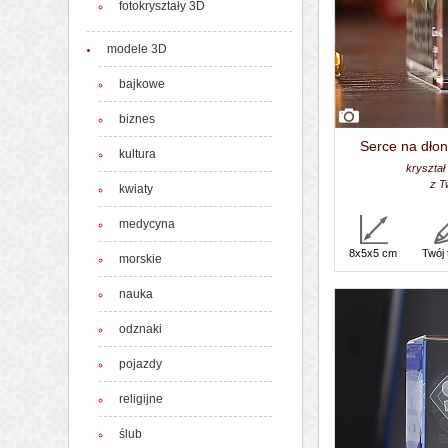
fotokryształy 3D
modele 3D
bajkowe
biznes
Serce na dłon
kultura
kryształ
z T
kwiaty
medycyna
8x5x5 cm
Twój 
morskie
nauka
odznaki
pojazdy
religijne
ślub