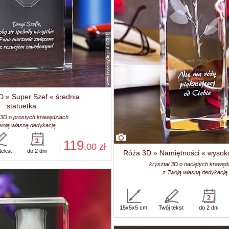
 » Super Szef « średnia
statuetka
 3D o prostych krawędziach
woją własną dedykacją
119
,00
zł
tekst
do 2 dni
Róża 3D » Namiętności « wysoka
kryształ 3D o naciętych krawęd
z Twoją własną dedykacją
15x5x5 cm
Twój tekst
do 2 dni