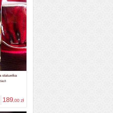
 statuetka
ziach
189
,00
zł