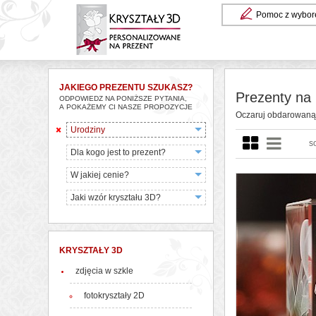
Pomoc z wybor
JAKIEGO PREZENTU SZUKASZ?
Prezenty na 
ODPOWIEDZ NA PONIŻSZE PYTANIA,
A POKAŻEMY CI NASZE PROPOZYCJE
Oczaruj obdarowaną o
Urodziny
s
Dla kogo jest to prezent?
W jakiej cenie?
Jaki wzór kryształu 3D?
KRYSZTAŁY 3D
zdjęcia w szkle
fotokryształy 2D