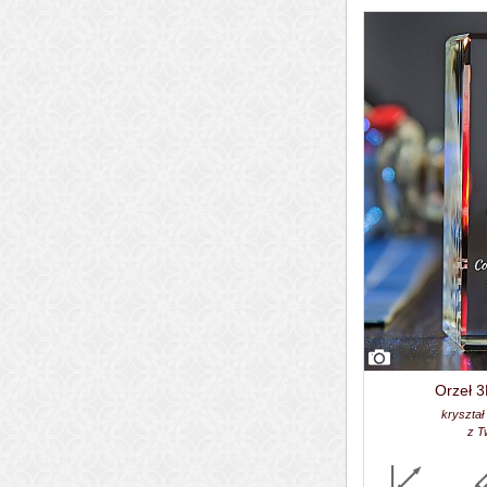
Orzeł 3
kryształ
z T