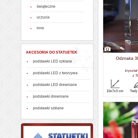
świąteczne
uczucia
inne
AKCESORIA DO STATUETEK
Odznaka 3D
podstawki LED szklane
kryształ
podstawki LED z tworzywa
z T
podstawki LED drewniane
10x7x3 cm
Twój 
podstawki drewniane
podstawki szklane