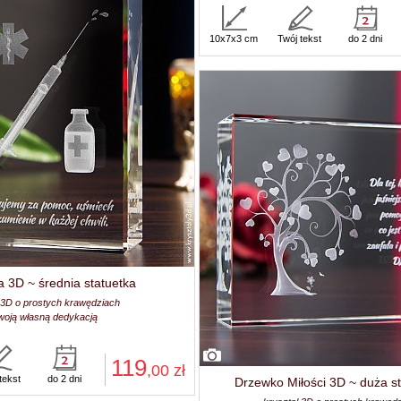
10x7x3 cm
Twój tekst
do 2 dni
 3D ~ średnia statuetka
 3D o prostych krawędziach
woją własną dedykacją
119
,00
zł
tekst
do 2 dni
Drzewko Miłości 3D ~ duża s