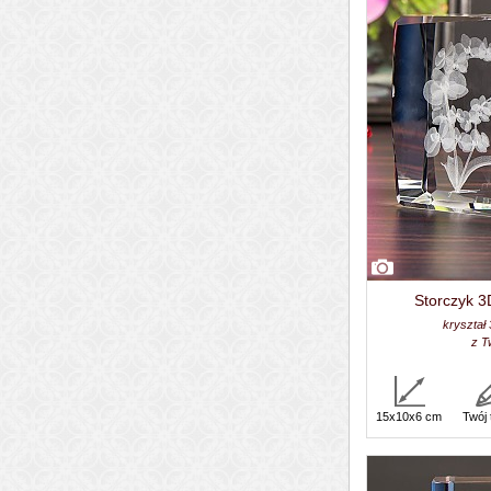
Storczyk 3
kryształ
z T
15x10x6 cm
Twój 