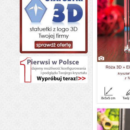
Róża 3D » El
kryształ
z T
8x5x5 cm
Twój 