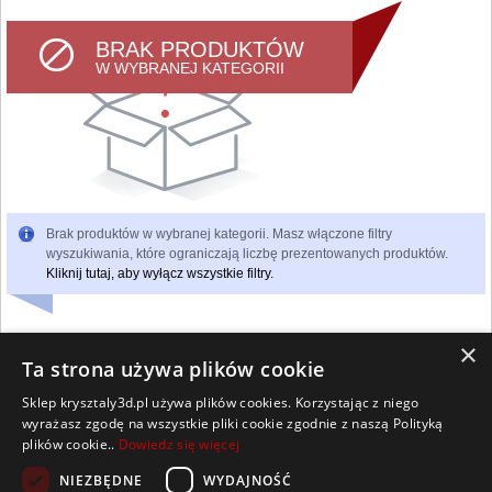
BRAK PRODUKTÓW
W WYBRANEJ KATEGORII
Brak produktów w wybranej kategorii. Masz włączone filtry
wyszukiwania, które ograniczają liczbę prezentowanych produktów.
Kliknij tutaj, aby wyłącz wszystkie filtry.
×
Ta strona używa plików cookie
Sklep krysztaly3d.pl używa plików cookies. Korzystając z niego
Wszelkie prawa zastrzeżone
wyrażasz zgodę na wszystkie pliki cookie zgodnie z naszą Polityką
Kontakt
Współpraca
Regulamin
Polityka Cookies
plików cookie..
Dowiedz się więcej
Pomoc
Strona główna
NIEZBĘDNE
WYDAJNOŚĆ