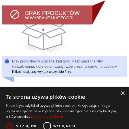
BRAK PRODUKTÓW
W WYBRANEJ KATEGORII
Brak produktów w wybranej kategorii. Masz włączone filtry
wyszukiwania, które ograniczają liczbę prezentowanych produktów.
Kliknij tutaj, aby wyłącz wszystkie filtry.
×
Ta strona używa plików cookie
Sklep krysztaly3d.pl używa plików cookies. Korzystając z niego
Wszelkie prawa zastrzeżone
wyrażasz zgodę na wszystkie pliki cookie zgodnie z naszą Polityką
Kontakt
Współpraca
Regulamin
Polityka Cookies
plików cookie..
Dowiedz się więcej
Pomoc
Strona główna
NIEZBĘDNE
WYDAJNOŚĆ