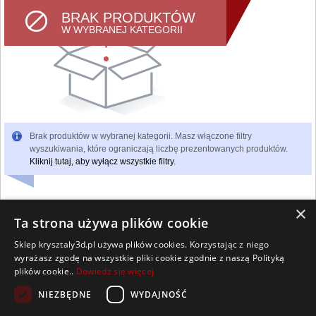
BRAK PRODUKTÓW
W WYBRANEJ KATEGORII
Brak produktów w wybranej kategorii. Masz włączone filtry
wyszukiwania, które ograniczają liczbę prezentowanych produktów.
Kliknij tutaj, aby wyłącz wszystkie filtry.
×
Ta strona używa plików cookie
Sklep krysztaly3d.pl używa plików cookies. Korzystając z niego
Wszelkie prawa zastrzeżone
wyrażasz zgodę na wszystkie pliki cookie zgodnie z naszą Polityką
Kontakt
Współpraca
Regulamin
Polityka Cookies
plików cookie..
Dowiedz się więcej
Pomoc
Strona główna
NIEZBĘDNE
WYDAJNOŚĆ