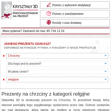
Pomoc z wyborem dedykacji
Pomoc z zamówieniem
Koszty i czas dostawy
Masz pytania? Zadzwoń do nas: 85 734 13 24
JAKIEGO PREZENTU SZUKASZ?
ODPOWIEDZ NA PONIŻSZE PYTANIA, A POKAŻEMY CI NASZE PROPOZYCJE
Chrzciny
Dla kogo jest to prezent?
W jakiej cenie?
religijne
Prezenty na chrzciny z kategorii
religijne
Statuetka 3D to doskonały prezent na Chrzciny. To przedmiot trwały, który
stanowi pamiątkę tego wyjątkowego wydarzenia przez lata. Dobrze zastanów
się nad dedykacją, która stanie się mottem w życiu religijnym młodego