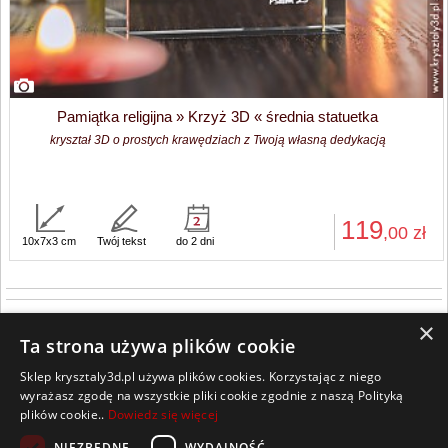
Pamiątka religijna » Krzyż 3D « średnia statuetka
kryształ 3D o prostych krawędziach z Twoją własną dedykacją
119
,00
zł
10x7x3 cm
Twój tekst
do 2 dni
×
Ta strona używa plików cookie
Sklep krysztaly3d.pl używa plików cookies. Korzystając z niego
Wszelkie prawa zastrzeżone
wyrażasz zgodę na wszystkie pliki cookie zgodnie z naszą Polityką
plików cookie..
Dowiedz się więcej
Kontakt
Współpraca
Regulamin
Polityka Cookies
NIEZBĘDNE
WYDAJNOŚĆ