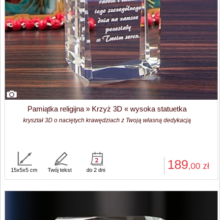
Pamiątka religijna » Krzyż 3D « wysoka statuetka
kryształ 3D o naciętych krawędziach z Twoją własną dedykacją
189
,00
zł
15x5x5 cm
Twój tekst
do 2 dni