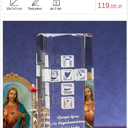
119
,00
zł
10x7x3 cm
Twój tekst
do 2 dni