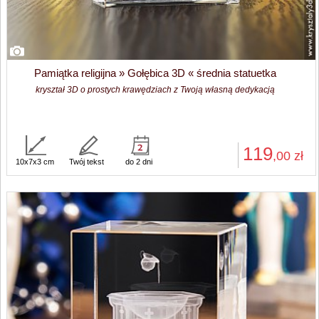
Pamiątka religijna » Gołębica 3D « średnia statuetka
kryształ 3D o prostych krawędziach z Twoją własną dedykacją
119
,00
zł
10x7x3 cm
Twój tekst
do 2 dni