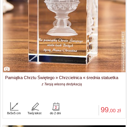
Pamiątka Chrztu Świętego » Chrzcielnica « średnia statuetka
z Twoją własną dedykacją
99
,00
zł
8x5x5 cm
Twój tekst
do 2 dni