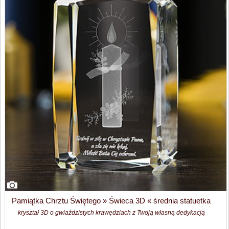
Pamiątka Chrztu Świętego » Świeca 3D « średnia statuetka
kryształ 3D o gwiaździstych krawędziach z Twoją własną dedykacją