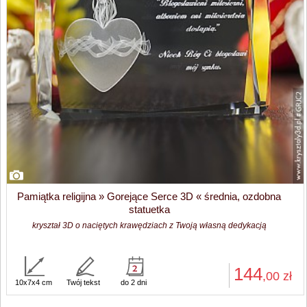
Pamiątka religijna » Gorejące Serce 3D « średnia, ozdobna
statuetka
kryształ 3D o naciętych krawędziach z Twoją własną dedykacją
144
,00
zł
10x7x4 cm
Twój tekst
do 2 dni