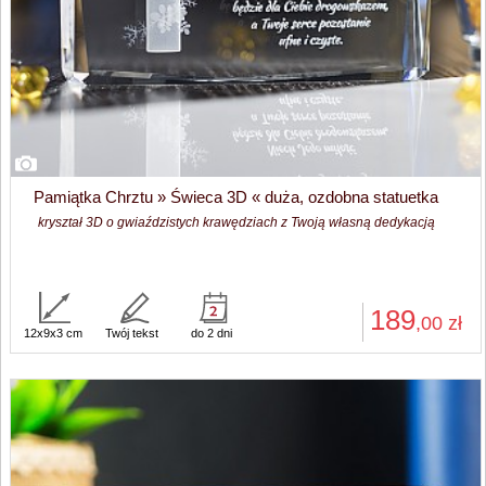
Pamiątka Chrztu » Świeca 3D « duża, ozdobna statuetka
kryształ 3D o gwiaździstych krawędziach z Twoją własną dedykacją
189
,00
zł
12x9x3 cm
Twój tekst
do 2 dni