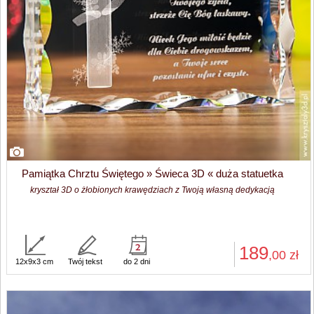
Pamiątka Chrztu Świętego » Świeca 3D « duża statuetka
kryształ 3D o żłobionych krawędziach z Twoją własną dedykacją
189
,00
zł
12x9x3 cm
Twój tekst
do 2 dni