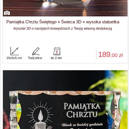
Pamiątka Chrztu Świętego » Świeca 3D « wysoka statuetka
kryształ 3D o naciętych krawędziach z Twoją własną dedykacją
189
,00
zł
15x5x5 cm
Twój tekst
do 2 dni