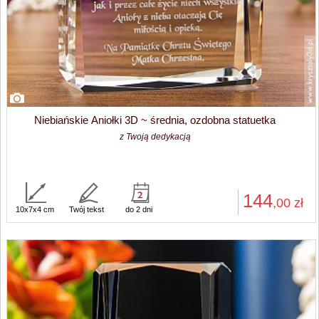
Niebiańskie Aniołki 3D ~ średnia, ozdobna statuetka
z Twoją dedykacją
144
,00
zł
10x7x4 cm
Twój tekst
do 2 dni