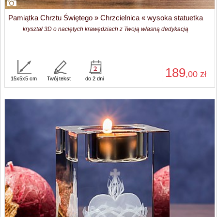
Pamiątka Chrztu Świętego » Chrzcielnica « wysoka statuetka
kryształ 3D o naciętych krawędziach z Twoją własną dedykacją
189
,00
zł
15x5x5 cm
Twój tekst
do 2 dni