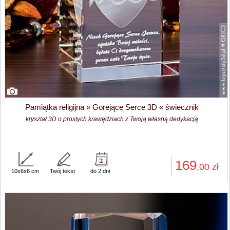
Pamiątka religijna » Gorejące Serce 3D « świecznik
kryształ 3D o prostych krawędziach z Twoją własną dedykacją
169
,00
zł
10x6x6 cm
Twój tekst
do 2 dni