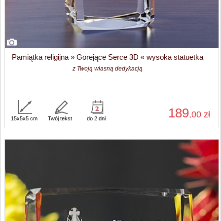
Pamiątka religijna » Gorejące Serce 3D « wysoka statuetka
z Twoją własną dedykacją
189
,00
zł
15x5x5 cm
Twój tekst
do 2 dni