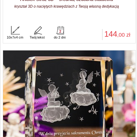
kryształ 3D o naciętych krawędziach z Twoją własną dedykacją
144
,00
zł
10x7x4 cm
Twój tekst
do 2 dni