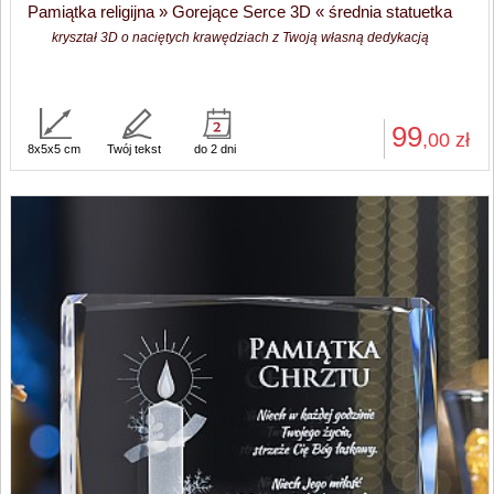
Pamiątka religijna » Gorejące Serce 3D « średnia statuetka
kryształ 3D o naciętych krawędziach z Twoją własną dedykacją
99
,00
zł
8x5x5 cm
Twój tekst
do 2 dni