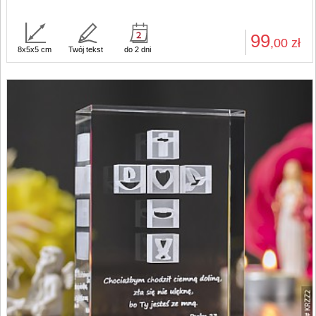
99
,00
zł
8x5x5 cm
Twój tekst
do 2 dni