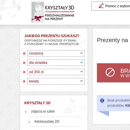
Pomoc z wybor
JAKIEGO PREZENTU SZUKASZ?
Prezenty na 
ODPOWIEDZ NA PONIŻSZE PYTANIA,
A POKAŻEMY CI NASZE PROPOZYCJE
Urodziny
dla dziadka
BR
od 350 zł
W W
kwiaty
Brak produktów
KRYSZTAŁY 3D
produktów.
Kli
zdjęcia w szkle
fotokryształy 2D