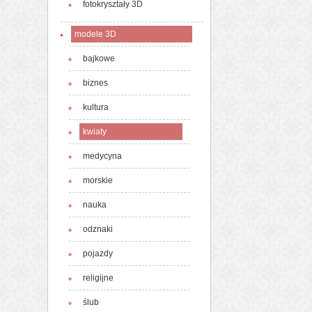
fotokryształy 3D
modele 3D
bajkowe
biznes
kultura
kwiaty
medycyna
morskie
nauka
odznaki
pojazdy
religijne
ślub