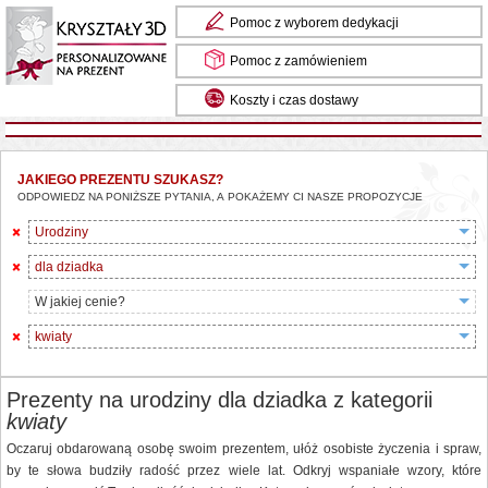
Pomoc z wyborem dedykacji
Pomoc z zamówieniem
Koszty i czas dostawy
JAKIEGO PREZENTU SZUKASZ?
ODPOWIEDZ NA PONIŻSZE PYTANIA, A POKAŻEMY CI NASZE PROPOZYCJE
Urodziny
dla dziadka
W jakiej cenie?
kwiaty
Prezenty na urodziny dla dziadka z kategorii
kwiaty
Oczaruj obdarowaną osobę swoim prezentem, ułóż osobiste życzenia i spraw,
by te słowa budziły radość przez wiele lat. Odkryj wspaniałe wzory, które