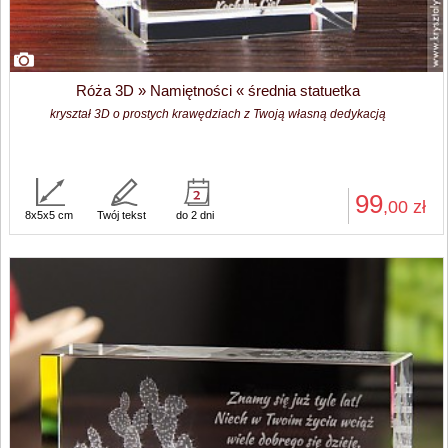
Róża 3D » Namiętności « średnia statuetka
kryształ 3D o prostych krawędziach z Twoją własną dedykacją
99
,00
zł
8x5x5 cm
Twój tekst
do 2 dni