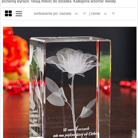
pozwolą wyrazić Twoją miłość do dziadka. Kategoria wzorów: kwiaty.
sortowanie po: nazwie
| cenie