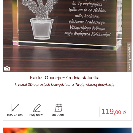
Kaktus Opuncja ~ średnia statuetka
kryształ 3D o prostych krawędziach z Twoją własną dedykacją
119
,00
zł
10x7x3 cm
Twój tekst
do 2 dni