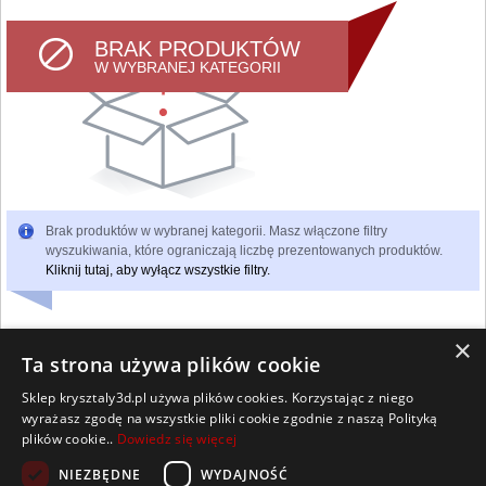
BRAK PRODUKTÓW
W WYBRANEJ KATEGORII
Brak produktów w wybranej kategorii. Masz włączone filtry
wyszukiwania, które ograniczają liczbę prezentowanych produktów.
Kliknij tutaj, aby wyłącz wszystkie filtry.
×
Ta strona używa plików cookie
Sklep krysztaly3d.pl używa plików cookies. Korzystając z niego
Wszelkie prawa zastrzeżone
wyrażasz zgodę na wszystkie pliki cookie zgodnie z naszą Polityką
Kontakt
Współpraca
Regulamin
Polityka Cookies
plików cookie..
Dowiedz się więcej
Pomoc
Strona główna
NIEZBĘDNE
WYDAJNOŚĆ