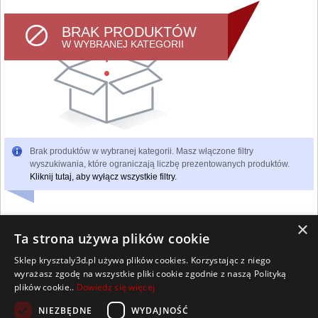
BRAK PRODUKTÓW
W WYBRANEJ KATEGORII
Brak produktów w wybranej kategorii. Masz włączone filtry
wyszukiwania, które ograniczają liczbę prezentowanych produktów.
Kliknij tutaj, aby wyłącz wszystkie filtry.
×
Ta strona używa plików cookie
Sklep krysztaly3d.pl używa plików cookies. Korzystając z niego
Wszelkie prawa zastrzeżone
wyrażasz zgodę na wszystkie pliki cookie zgodnie z naszą Polityką
Kontakt
Współpraca
Regulamin
Polityka Cookies
plików cookie..
Dowiedz się więcej
Pomoc
Strona główna
NIEZBĘDNE
WYDAJNOŚĆ