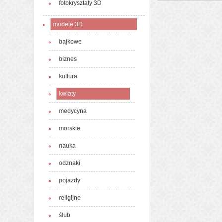
fotokryształy 3D
modele 3D
bajkowe
biznes
kultura
kwiaty
medycyna
morskie
nauka
odznaki
pojazdy
religijne
ślub