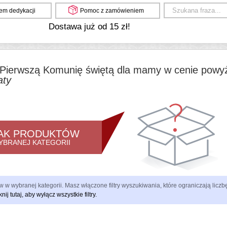
em dedykacji
Pomoc z zamówieniem
Dostawa już od 15 zł!
Pierwszą Komunię świętą dla mamy w cenie powyże
aty
AK PRODUKTÓW
YBRANEJ KATEGORII
 w wybranej kategorii. Masz włączone filtry wyszukiwania, które ograniczają lic
knij tutaj, aby wyłącz wszystkie filtry.