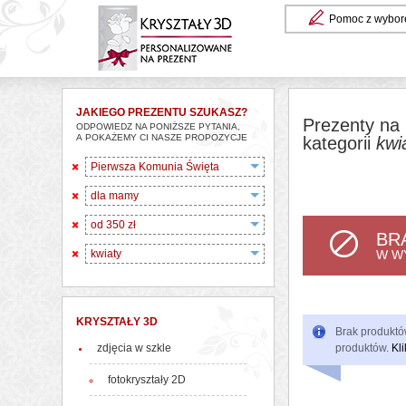
Pomoc z wybor
JAKIEGO PREZENTU SZUKASZ?
Prezenty na 
ODPOWIEDZ NA PONIŻSZE PYTANIA,
A POKAŻEMY CI NASZE PROPOZYCJE
kategorii
kwi
Pierwsza Komunia Święta
dla mamy
od 350 zł
BR
kwiaty
W W
KRYSZTAŁY 3D
Brak produktów
zdjęcia w szkle
produktów.
Kli
fotokryształy 2D