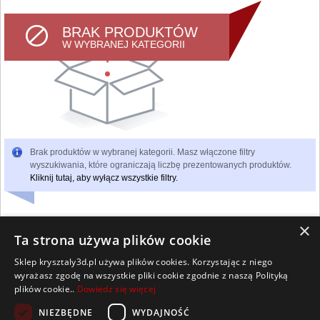
BRAK PRODUKTÓW
W WYBRANEJ KATEGORII
Brak produktów w wybranej kategorii. Masz włączone filtry
wyszukiwania, które ograniczają liczbę prezentowanych produktów.
Kliknij tutaj, aby wyłącz wszystkie filtry.
×
Ta strona używa plików cookie
Sklep krysztaly3d.pl używa plików cookies. Korzystając z niego
Wszelkie prawa zastrzeżone
wyrażasz zgodę na wszystkie pliki cookie zgodnie z naszą Polityką
Kontakt
Współpraca
Regulamin
Polityka Cookies
plików cookie..
Dowiedz się więcej
Pomoc
Strona główna
NIEZBĘDNE
WYDAJNOŚĆ