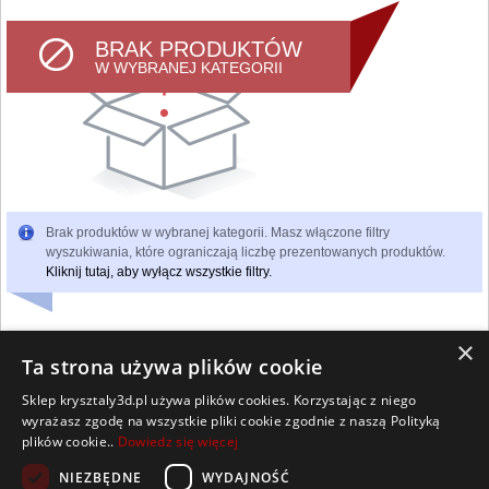
BRAK PRODUKTÓW
W WYBRANEJ KATEGORII
Brak produktów w wybranej kategorii. Masz włączone filtry
wyszukiwania, które ograniczają liczbę prezentowanych produktów.
Kliknij tutaj, aby wyłącz wszystkie filtry.
×
Ta strona używa plików cookie
Sklep krysztaly3d.pl używa plików cookies. Korzystając z niego
Wszelkie prawa zastrzeżone
wyrażasz zgodę na wszystkie pliki cookie zgodnie z naszą Polityką
Kontakt
Współpraca
Regulamin
Polityka Cookies
plików cookie..
Dowiedz się więcej
Pomoc
Strona główna
NIEZBĘDNE
WYDAJNOŚĆ