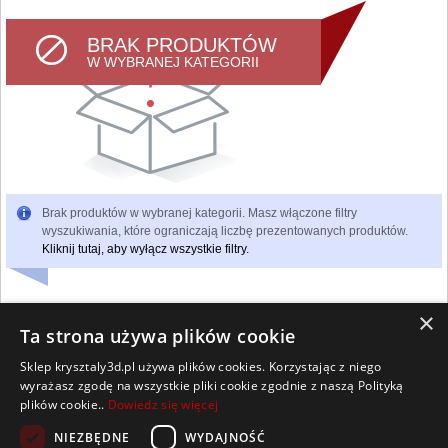
BRAK PRODUKTÓW
W WYBRANEJ KATEGORII
Brak produktów w wybranej kategorii. Masz włączone filtry
wyszukiwania, które ograniczają liczbę prezentowanych produktów.
Kliknij tutaj, aby wyłącz wszystkie filtry.
×
Ta strona używa plików cookie
Sklep krysztaly3d.pl używa plików cookies. Korzystając z niego
Wszelkie prawa zastrzeżone
wyrażasz zgodę na wszystkie pliki cookie zgodnie z naszą Polityką
Kontakt
Współpraca
Regulamin
Polityka Cookies
plików cookie..
Dowiedz się więcej
Pomoc
Strona główna
NIEZBĘDNE
WYDAJNOŚĆ