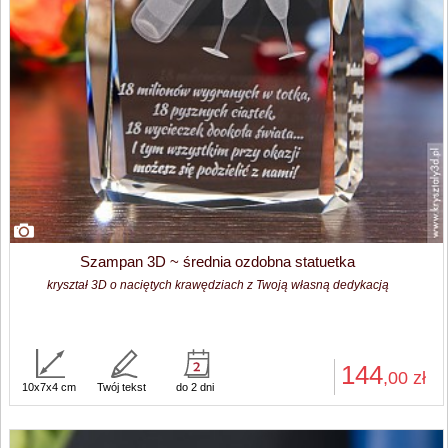
Szampan 3D ~ średnia ozdobna statuetka
kryształ 3D o naciętych krawędziach z Twoją własną dedykacją
144
,00
zł
10x7x4 cm
Twój tekst
do 2 dni