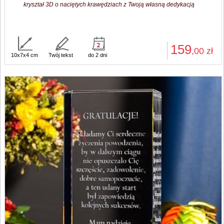
kryształ 3D o naciętych krawędziach z Twoją własną dedykacją
159
,00
zł
10x7x4 cm
Twój tekst
do 2 dni