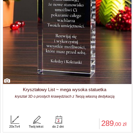
Kryształowy List ~ mega wysoka statuetka
kryształ 3D o prostych krawędziach z Twoją własną dedykacją
289
,00
zł
20x7x4
Twój tekst
do 2 dni