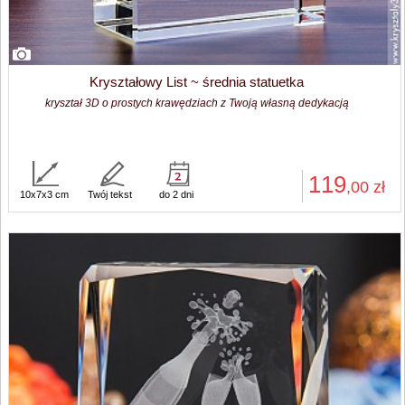
Kryształowy List ~ średnia statuetka
kryształ 3D o prostych krawędziach z Twoją własną dedykacją
119
,00
zł
10x7x3 cm
Twój tekst
do 2 dni