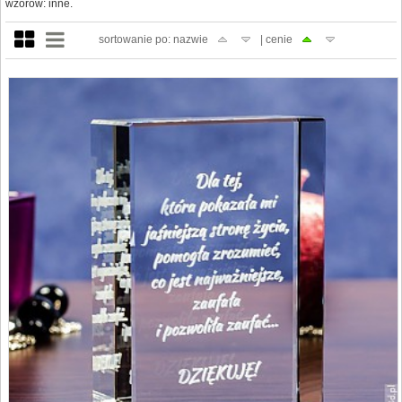
wzorów: inne.
sortowanie po: nazwie
| cenie