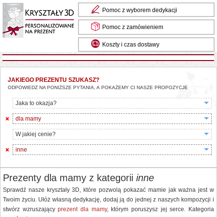
Pomoc z wyborem dedykacji
Pomoc z zamówieniem
Koszty i czas dostawy
Masz pytania? Zadzwoń do nas: 85 734 13 24
JAKIEGO PREZENTU SZUKASZ?
ODPOWIEDZ NA PONIŻSZE PYTANIA, A POKAŻEMY CI NASZE PROPOZYCJE
Jaka to okazja?
dla mamy
W jakiej cenie?
inne
Prezenty dla mamy z kategorii
inne
Sprawdź nasze kryształy 3D, które pozwolą pokazać mamie jak ważna jest w
Twoim życiu. Ułóż własną dedykację, dodaj ją do jednej z naszych kompozycji i
stwórz wzruszający
prezent dla mamy
, którym poruszysz jej serce. Kategoria