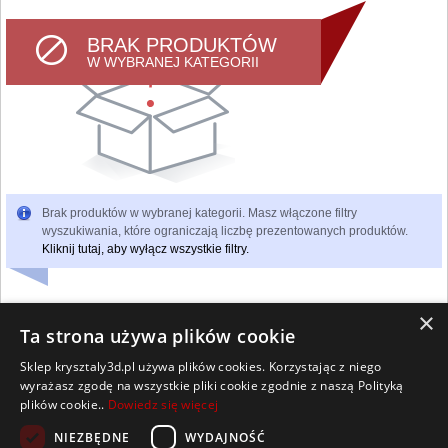
BRAK PRODUKTÓW
W WYBRANEJ KATEGORII
Brak produktów w wybranej kategorii. Masz włączone filtry
wyszukiwania, które ograniczają liczbę prezentowanych produktów.
Kliknij tutaj, aby wyłącz wszystkie filtry.
×
Ta strona używa plików cookie
Sklep krysztaly3d.pl używa plików cookies. Korzystając z niego
Wszelkie prawa zastrzeżone
wyrażasz zgodę na wszystkie pliki cookie zgodnie z naszą Polityką
Kontakt
Współpraca
Regulamin
Polityka Cookies
plików cookie..
Dowiedz się więcej
Pomoc
Strona główna
NIEZBĘDNE
WYDAJNOŚĆ