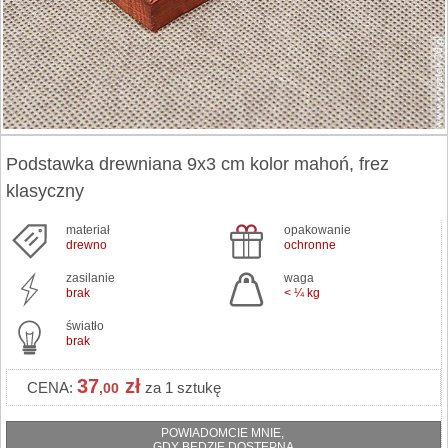
Podstawka drewniana 9x3 cm kolor mahoń, frez
klasyczny
materiał
opakowanie
drewno
ochronne
zasilanie
waga
brak
< ¼ kg
światło
brak
37
zł
CENA:
za 1 sztukę
,00
POWIADOMCIE MNIE,
GDY BĘDZIE DOSTĘPNA