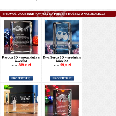
SPRAWDŹ, JAKIE INNE POMYSŁY NA PREZENT MOŻESZ U NAS ZNALEŹĆ:
Karoca 3D ~ mega duża s
Dwa Serca 3D ~ średnia s
tatuetka
tatuetka
289
zł
99
zł
cena:
cena:
,00
,00
PROJEKTUJĘ
PROJEKTUJĘ