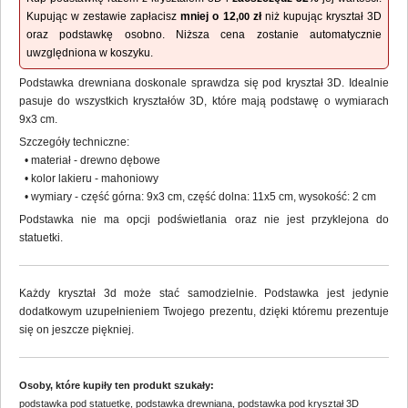
Kupując w zestawie zapłacisz
mniej o
12
zł
niż kupując kryształ 3D
,00
oraz podstawkę osobno. Niższa cena zostanie automatycznie
uwzględniona w koszyku.
Podstawka drewniana doskonale sprawdza się pod kryształ 3D
. Idealnie
pasuje do wszystkich kryształów 3D, które mają podstawę o wymiarach
9x3 cm.
Szczegóły techniczne:
• materiał - drewno dębowe
• kolor lakieru - mahoniowy
• wymiary - część górna: 9x3 cm, część dolna: 11x5 cm, wysokość: 2 cm
Podstawka nie ma opcji podświetlania oraz nie jest przyklejona do
statuetki.
Każdy kryształ 3d może stać samodzielnie. Podstawka jest jedynie
dodatkowym uzupełnieniem Twojego prezentu, dzięki któremu prezentuje
się on jeszcze piękniej.
Osoby, które kupiły ten produkt szukały:
podstawka pod statuetkę
,
podstawka drewniana
,
podstawka pod kryształ 3D