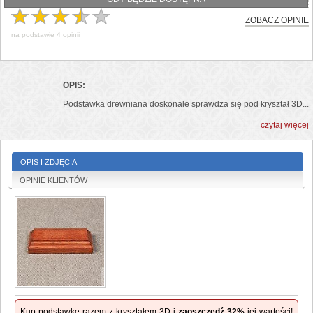
ZOBACZ OPINIE
na podstawie
4
opinii
OPIS:
Podstawka drewniana doskonale sprawdza się pod kryształ 3D...
czytaj więcej
OPIS I ZDJĘCIA
OPINIE KLIENTÓW
Kup podstawkę razem z kryształem 3D i
zaoszczędź 32%
jej wartości!